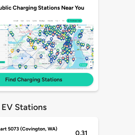
ublic Charging Stations Near You
Find Charging Stations
 EV Stations
rt 5073 (Covington, WA)
0.31