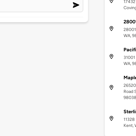
17432 
Covin
28001
28001 
WA, 9
Pacif
31001 
WA, 9
Maple
26520
Road S
9803
Sterl
11328 
Kent,