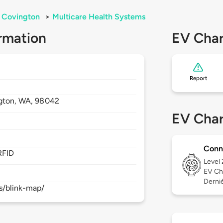
Covington
>
Multicare Health Systems
rmation
EV Char
Report
gton,
WA,
98042
EV Char
Conn
RFID
Level
EV Ch
Derniè
s/blink-map/