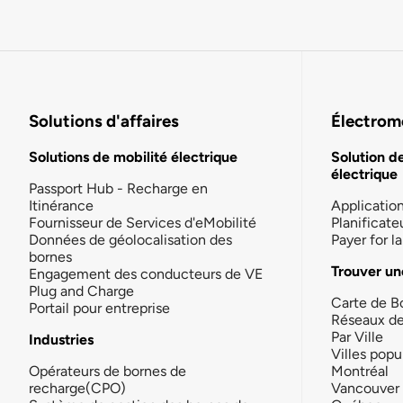
Solutions d'affaires
Électromo
Solutions de mobilité électrique
Solution d
électrique
Passport Hub - Recharge en
Itinérance
Applicatio
Fournisseur de Services d'eMobilité
Planificate
Données de géolocalisation des
Payer for 
bornes
Trouver un
Engagement des conducteurs de VE
Plug and Charge
Carte de B
Portail pour entreprise
Réseaux d
Par Ville
Industries
Villes popu
Opérateurs de bornes de
Montréal
recharge(CPO)
Vancouver