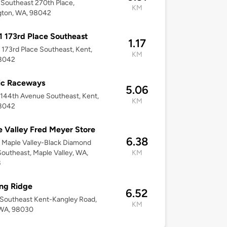
Southeast 270th Place,
KM
gton, WA, 98042
 173rd Place Southeast
1.17
173rd Place Southeast, Kent,
KM
8042
ic Raceways
5.06
144th Avenue Southeast, Kent,
KM
8042
 Valley Fred Meyer Store
6.38
 Maple Valley-Black Diamond
outheast, Maple Valley, WA,
KM
8
ing Ridge
6.52
Southeast Kent-Kangley Road,
KM
 WA, 98030