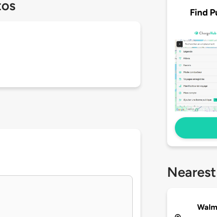
tos
Find P
Nearest
Walma