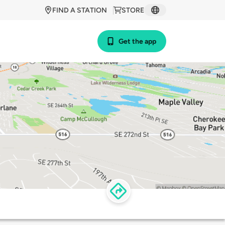
FIND A STATION
STORE
Get the app