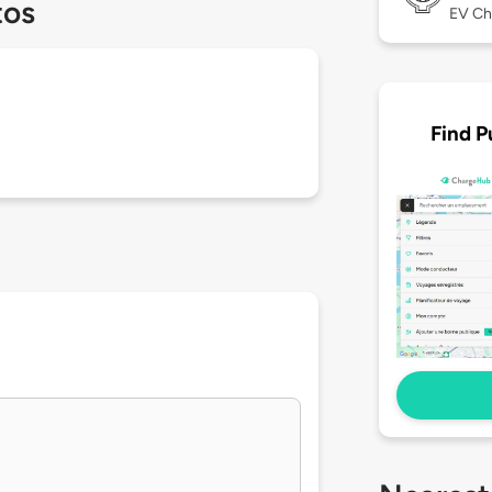
tos
EV Ch
Find P