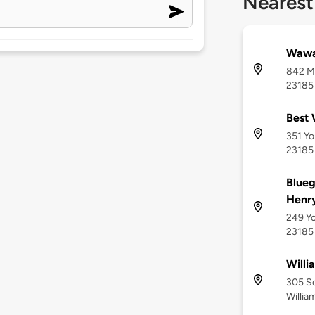
Nearest
Wawa
842 Me
23185
Best 
351 Yo
23185
Blueg
Henr
249 Yo
23185
Willi
305 So
Willia