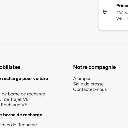
Princ
230 No
Willia
bilistes
Notre compagnie
e recharge pour voiture
À propos
Salle de presse
Contactez-nous
n de borne de recharge
ur de Trajet VE
la Recharge VE
e borne de recharge
ornes de Recharge