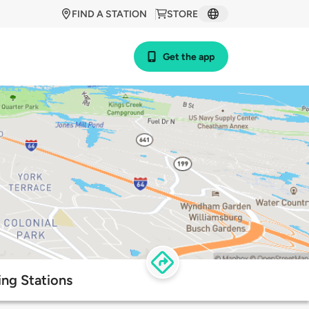
FIND A STATION
STORE
Get the app
ing Stations