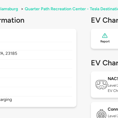
liamsburg
>
Quarter Path Recreation Center - Tesla Destinat
rmation
EV Char
Report
VA,
23185
EV Char
NAC
Level
EV Ch
arging
Conn
Level