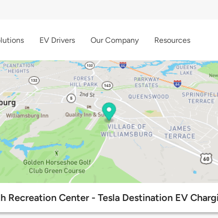
lutions
EV Drivers
Our Company
Resources
h Recreation Center - Tesla Destination EV Charg