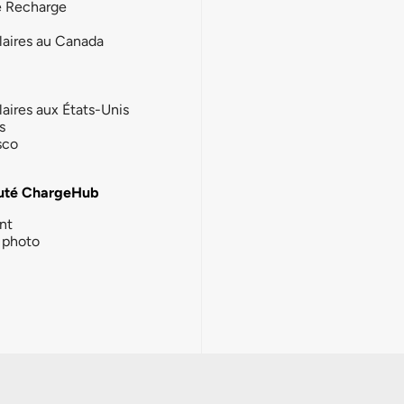
e Recharge
laires au Canada
laires aux États-Unis
s
sco
té ChargeHub
nt
photo