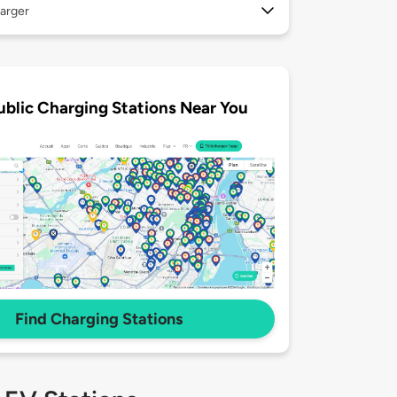
arger
ublic Charging Stations Near You
Find Charging Stations