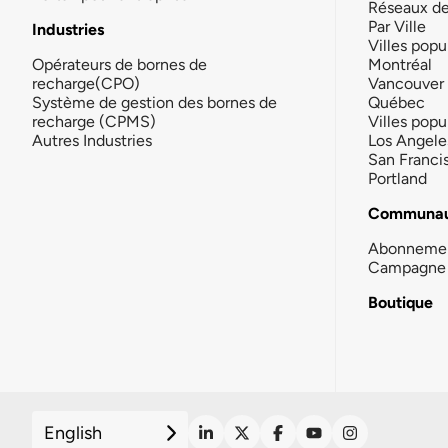
Réseaux d
Par Ville
Industries
Villes popu
Opérateurs de bornes de
Montréal
recharge(CPO)
Vancouver
Système de gestion des bornes de
Québec
recharge (CPMS)
Villes popu
Autres Industries
Los Angele
San Franci
Portland
Communau
Abonneme
Campagne 
Boutique
English