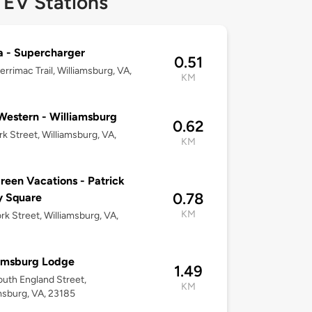
 EV Stations
 - Supercharger
0.51
rrimac Trail, Williamsburg, VA,
KM
Western - Williamsburg
0.62
rk Street, Williamsburg, VA,
KM
reen Vacations - Patrick
0.78
y Square
KM
rk Street, Williamsburg, VA,
amsburg Lodge
1.49
uth England Street,
KM
msburg, VA, 23185