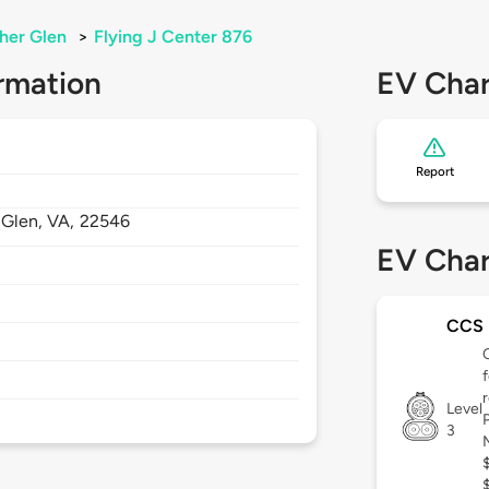
her Glen
>
Flying J Center 876
rmation
EV Char
Report
 Glen,
VA,
22546
EV Char
CCS
Level
3