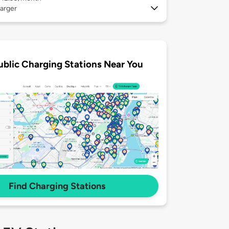
arger
ublic Charging Stations Near You
Find Charging Stations