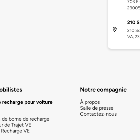
703 En
2300
210 S
210 So
VA, 2
bilistes
Notre compagnie
e recharge pour voiture
À propos
Salle de presse
Contactez-nous
n de borne de recharge
ur de Trajet VE
la Recharge VE