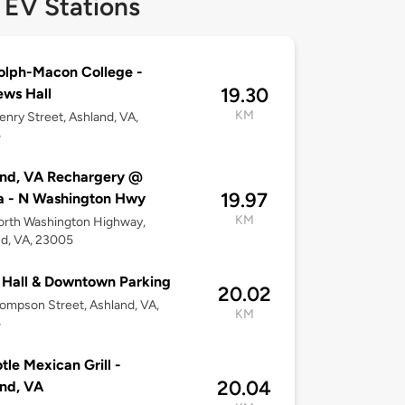
 EV Stations
olph-Macon College -
19.30
ws Hall
KM
nry Street, Ashland, VA,
5
and, VA Rechargery @
19.97
 - N Washington Hwy
KM
orth Washington Highway,
d, VA, 23005
Hall & Downtown Parking
20.02
ompson Street, Ashland, VA,
KM
5
tle Mexican Grill -
20.04
nd, VA