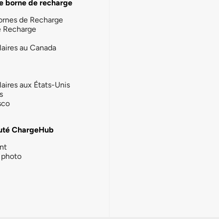
e borne de recharge
ornes de Recharge
e Recharge
laires au Canada
laires aux États-Unis
s
sco
té ChargeHub
nt
photo