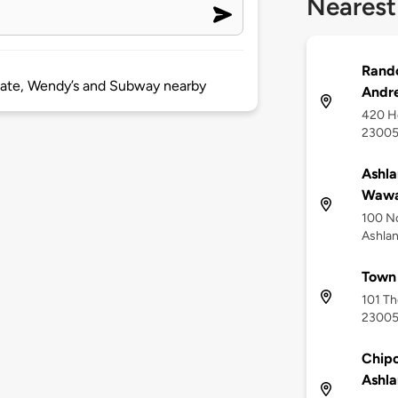
Nearest
Rand
date, Wendy’s and Subway nearby
Andre
420 He
2300
Ashl
Wawa
100 N
Ashlan
Town 
101 Th
2300
Chipo
Ashla