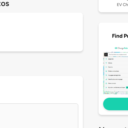
tos
EV Ch
Find P