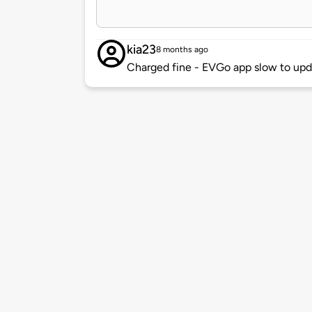
kia23
8 months ago
Charged fine - EVGo app slow to up