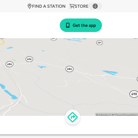
FIND A STATION
STORE
Get the app