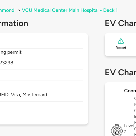
chmond
>
VCU Medical Center Main Hospital - Deck 1
rmation
EV Char
Report
ing permit
23298
EV Char
Conn
FID, Visa, Mastercard
Level
2