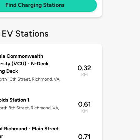
Find Charging Stations
 EV Stations
inia Commonwealth
rsity (VCU) - N-Deck
0.32
ng Deck
KM
rth 10th Street, Richmond, VA,
lds Station 1
0.61
rth 8th Street, Richmond, VA,
KM
of Richmond - Main Street
0.71
er