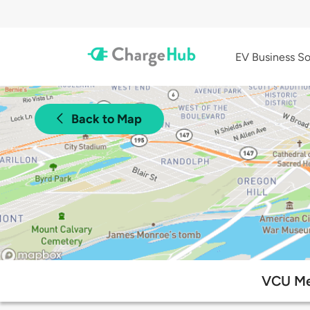
EV Business So
Back to Map
VCU Med