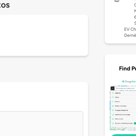
tos
EV Ch
Derniè
Find P