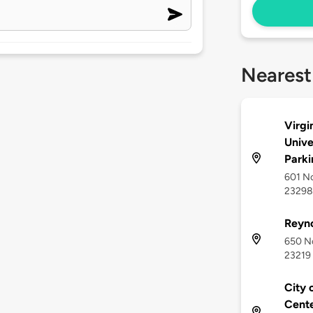
Nearest
Virg
Unive
Parki
601 No
23298
Reyno
650 No
23219
City 
Cent