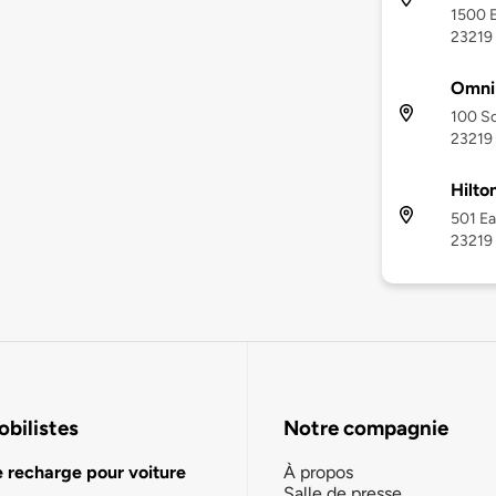
1500 E
23219
Omni 
100 So
23219
Hilt
501 Ea
23219
bilistes
Notre compagnie
e recharge pour voiture
À propos
Salle de presse