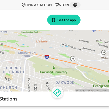
FIND A STATION
STORE
Get the app
Stations