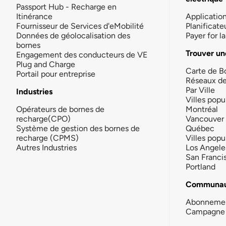
Passport Hub - Recharge en
Itinérance
Applicatio
Fournisseur de Services d'eMobilité
Planificate
Données de géolocalisation des
Payer for 
bornes
Trouver un
Engagement des conducteurs de VE
Plug and Charge
Carte de B
Portail pour entreprise
Réseaux d
Par Ville
Industries
Villes popu
Opérateurs de bornes de
Montréal
recharge(CPO)
Vancouver
Système de gestion des bornes de
Québec
recharge (CPMS)
Villes popu
Autres Industries
Los Angele
San Franci
Portland
Communau
Abonneme
Campagne 