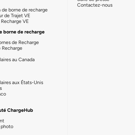
Contactez-nous
n de borne de recharge
ur de Trajet VE
la Recharge VE
e borne de recharge
ornes de Recharge
e Recharge
laires au Canada
laires aux États-Unis
s
sco
té ChargeHub
nt
photo