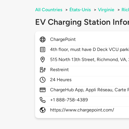
All Countries
>
États-Unis
>
Virginie
>
Ri
EV Charging Station Info
ChargePoint
4th floor, must have D Deck VCU park
515
North 13th Street,
Richmond,
VA,
Restreint
24 Heures
ChargeHub App, Appli Réseau, Carte R
+1 888-758-4389
https://www.chargepoint.com/