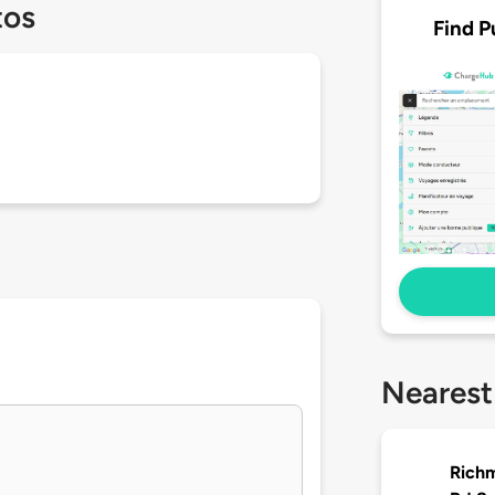
tos
Find P
Nearest
Richm