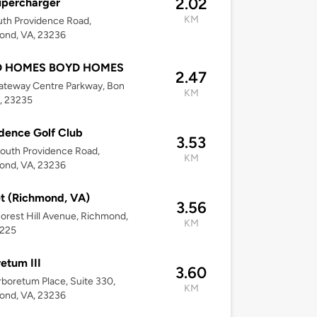
2.02
upercharger
KM
th Providence Road,
ond, VA, 23236
 HOMES BOYD HOMES
2.47
ateway Centre Parkway, Bon
KM
A, 23235
dence Golf Club
3.53
outh Providence Road,
KM
ond, VA, 23236
t (Richmond, VA)
3.56
orest Hill Avenue, Richmond,
KM
3225
etum III
3.60
boretum Place, Suite 330,
KM
ond, VA, 23236