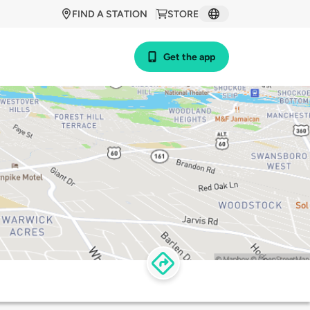
FIND A STATION
STORE
Get the app