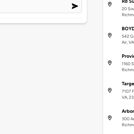
Rd S
20 Sou
Richm
BOYD
542 G
Air, V
Provi
1160 S
Richm
Targe
7107 F
VA, 2
Arbor
300 Ar
Richm