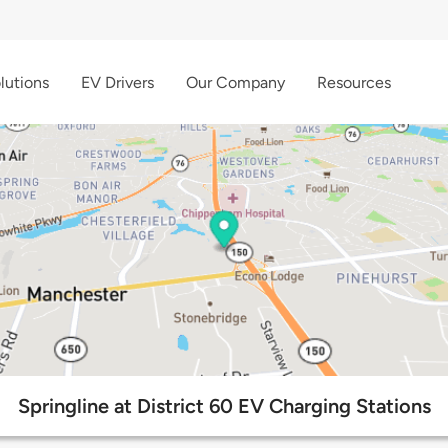
lutions
EV Drivers
Our Company
Resources
Springline at District 60 EV Charging Stations