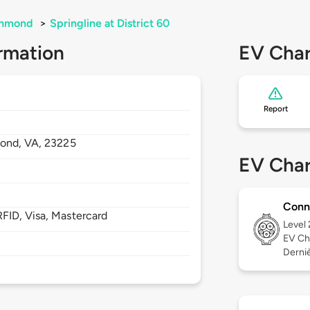
chmond
>
Springline at District 60
rmation
EV Char
Report
ond,
VA,
23225
EV Char
Conn
FID, Visa, Mastercard
Level
EV Ch
Derniè