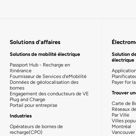
Solutions d'affaires
Électromo
Solutions de mobilité électrique
Solution d
électrique
Passport Hub - Recharge en
Itinérance
Applicatio
Fournisseur de Services d'eMobilité
Planificate
Données de géolocalisation des
Payer for 
bornes
Trouver un
Engagement des conducteurs de VE
Plug and Charge
Carte de B
Portail pour entreprise
Réseaux d
Par Ville
Industries
Villes popu
Opérateurs de bornes de
Montréal
recharge(CPO)
Vancouver