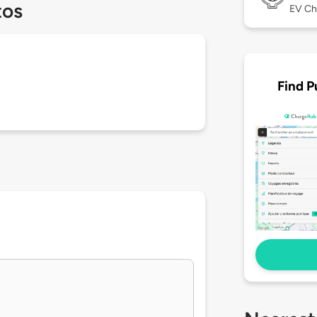
tos
EV Ch
Find P