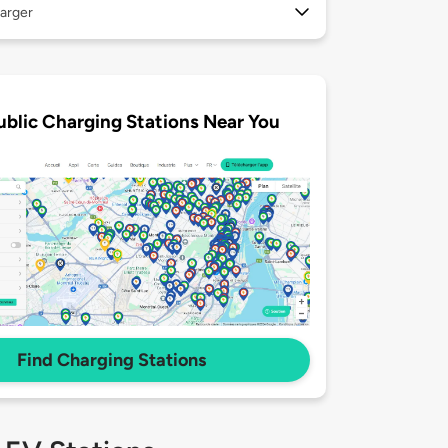
arger
ublic Charging Stations Near You
Find Charging Stations