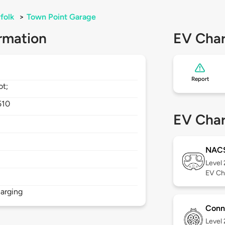
folk
>
Town Point Garage
rmation
EV Char
Report
ot;
510
EV Char
NAC
Level
EV Ch
arging
Conn
Level