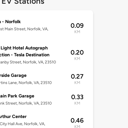
 EV Stations
n - Norfolk
0.09
st Main Street, Norfolk, VA,
KM
 Light Hotel Autograph
0.20
ction - Tesla Destination
KM
anby Street, Norfolk, VA, 23510
rside Garage
0.27
tins Lane, Norfolk, VA, 23510
KM
ain Park Garage
0.33
nk Street, Norfolk, VA, 23510
KM
rthur Center
0.46
City Hall Ave, Norfolk, VA,
KM