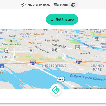
FIND A STATION
STORE
Get the app