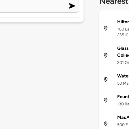
Nearest
Hilto
100 Ea
23510
Glass
Colle
201 Gr
Wate
50 Mar
Fount
130 Ba
MacA
500 E 