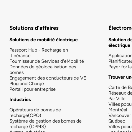
Solutions d'affaires
Électromo
Solutions de mobilité électrique
Solution d
électrique
Passport Hub - Recharge en
Itinérance
Applicatio
Fournisseur de Services d'eMobilité
Planificate
Données de géolocalisation des
Payer for 
bornes
Trouver un
Engagement des conducteurs de VE
Plug and Charge
Carte de B
Portail pour entreprise
Réseaux d
Par Ville
Industries
Villes popu
Opérateurs de bornes de
Montréal
recharge(CPO)
Vancouver
Système de gestion des bornes de
Québec
recharge (CPMS)
Villes popu