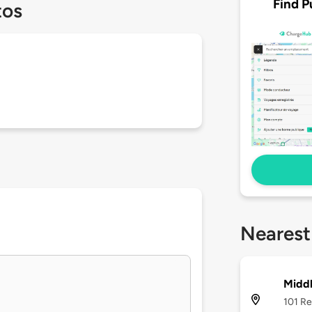
Find P
tos
Nearest
Middl
101 Re