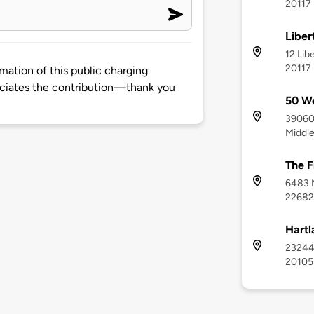
20117
Liber
12 Lib
20117
mation of this public charging
ciates the contribution—thank you
50 We
39060
Middle
The F
6483 M
22682
Hartl
23244 
20105