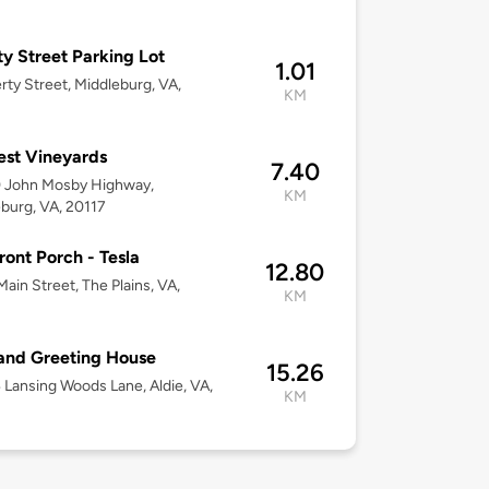
ty Street Parking Lot
1.01
erty Street, Middleburg, VA,
KM
st Vineyards
7.40
 John Mosby Highway,
KM
burg, VA, 20117
ront Porch - Tesla
12.80
ain Street, The Plains, VA,
KM
and Greeting House
15.26
Lansing Woods Lane, Aldie, VA,
KM