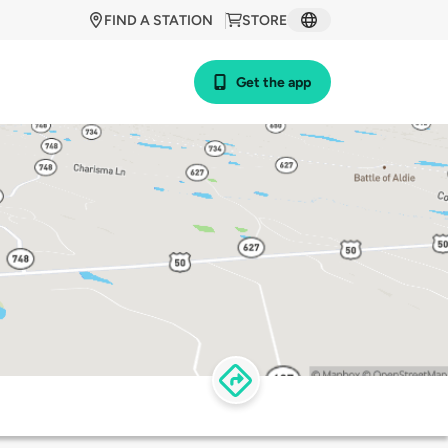
FIND A STATION
STORE
Get the app