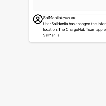
SalManila
8 years ago
User SalManila has changed the infor
location. The ChargeHub Team appre
SalManila!