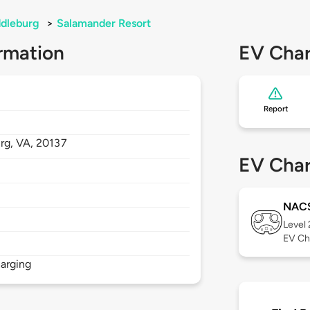
dleburg
>
Salamander Resort
rmation
EV Char
Report
rg,
VA,
20137
EV Char
NAC
Level
EV Ch
arging