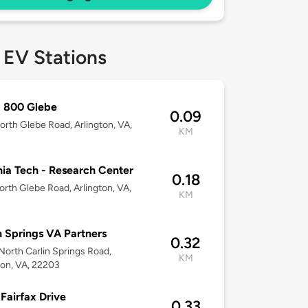
 EV Stations
- 800 Glebe
0.09
rth Glebe Road, Arlington, VA,
KM
nia Tech - Research Center
0.18
rth Glebe Road, Arlington, VA,
KM
n Springs VA Partners
0.32
orth Carlin Springs Road,
KM
ton, VA, 22203
Fairfax Drive
0.33