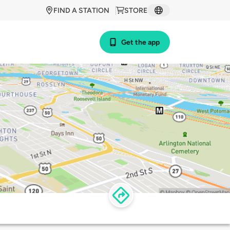
FIND A STATION
STORE
Get the app