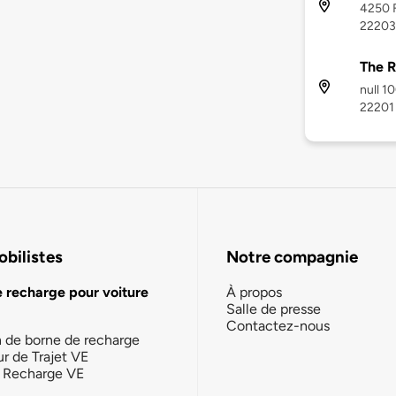
4250 F
22203
The R
null 1
22201
bilistes
Notre compagnie
e recharge pour voiture
À propos
Salle de presse
Contactez-nous
n de borne de recharge
ur de Trajet VE
la Recharge VE