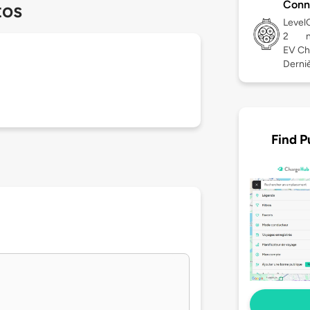
Conn
tos
Level
2
EV Ch
Derniè
Find P