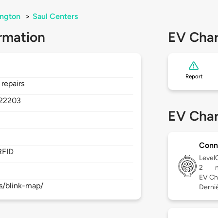
ington
>
Saul Centers
rmation
EV Char
Report
repairs
22203
EV Char
Conn
RFID
Level
2
EV Ch
s/blink-map/
Derniè