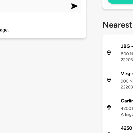
Nearest
rage.
JBG 
800 No
22203
Virgi
900 No
22203
Carli
4200 N
Arling
4250 