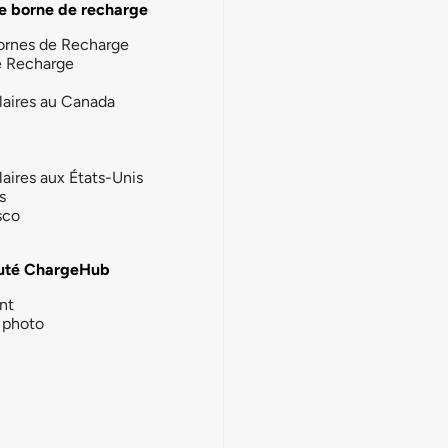
e borne de recharge
ornes de Recharge
e Recharge
laires au Canada
laires aux États-Unis
s
sco
té ChargeHub
nt
photo