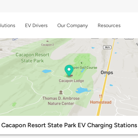
lutions
EV Drivers
Our Company
Resources
Cacapon Resort State Park EV Charging Stations