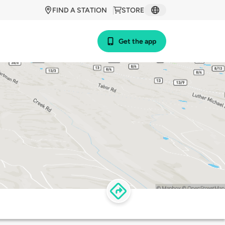
FIND A STATION
STORE
Get the app