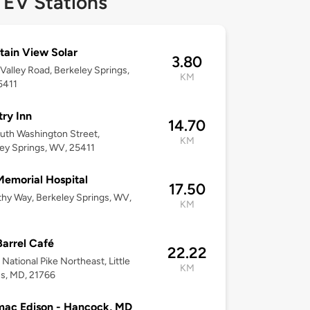
 EV Stations
ain View Solar
3.80
Valley Road, Berkeley Springs,
KM
5411
ry Inn
14.70
uth Washington Street,
KM
ey Springs, WV, 25411
emorial Hospital
17.50
thy Way, Berkeley Springs, WV,
KM
arrel Café
22.22
National Pike Northeast, Little
KM
s, MD, 21766
mac Edison - Hancock, MD