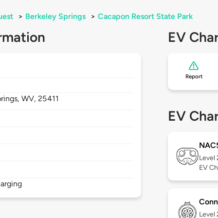
uest
>
Berkeley Springs
>
Cacapon Resort State Park
rmation
EV Char
Report
rings,
WV,
25411
EV Char
NAC
Level
EV Ch
arging
Conn
Level