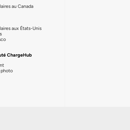
laires au Canada
laires aux États-Unis
s
sco
té ChargeHub
nt
photo