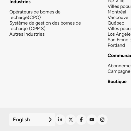
Par Ville
Industries
Villes popu
Opérateurs de bornes de
Montréal
recharge(CPO)
Vancouver
Système de gestion des bornes de
Québec
recharge (CPMS)
Villes popu
Autres Industries
Los Angele
San Franci
Portland
Communau
Abonneme
Campagne 
Boutique
English