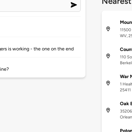
Nearest
Mount
11500 
WV, 2
gers is working - the one on the end
Count
110 So
Berkel
line?
War M
1 Heal
25411
Oak B
35206 
Orlean
Poto