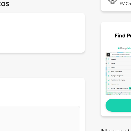
tos
EV Ch
Find P