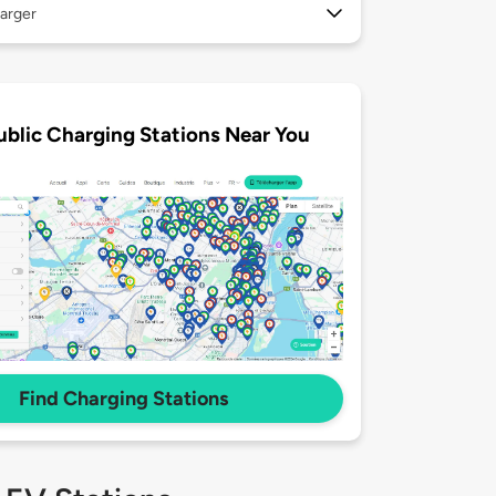
arger
ublic Charging Stations Near You
Find Charging Stations