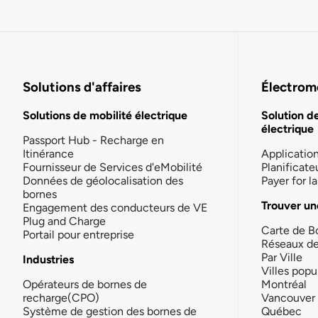
Solutions d'affaires
Électromo
Solutions de mobilité électrique
Solution d
électrique
Passport Hub - Recharge en
Itinérance
Applicatio
Fournisseur de Services d'eMobilité
Planificate
Données de géolocalisation des
Payer for 
bornes
Trouver un
Engagement des conducteurs de VE
Plug and Charge
Carte de B
Portail pour entreprise
Réseaux d
Par Ville
Industries
Villes popu
Opérateurs de bornes de
Montréal
recharge(CPO)
Vancouver
Système de gestion des bornes de
Québec