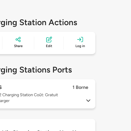
ging Station Actions
Share
Edit
Log in
ging Stations Ports
S
1 Borne
 2
Charging Station Coût: Gratuit
arger