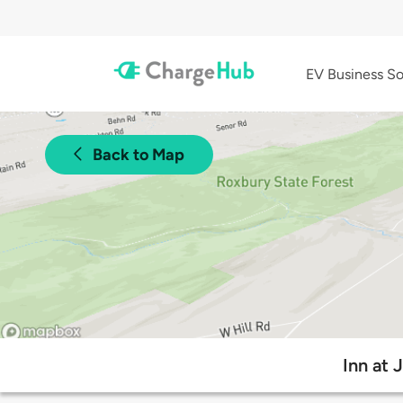
EV Business So
Back to Map
Inn at 