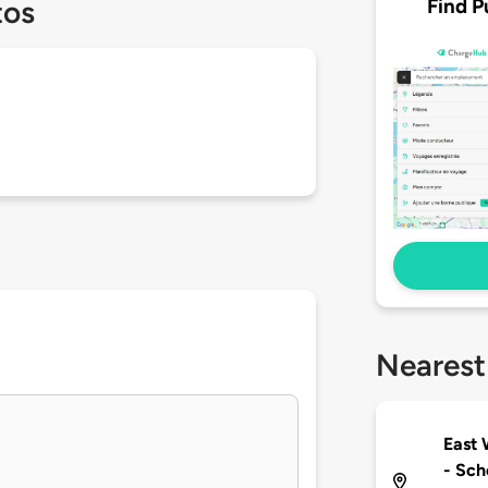
Find P
tos
Nearest
East
- Sch