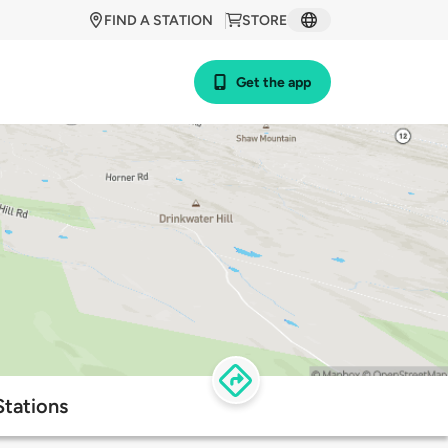
FIND A STATION
STORE
Get the app
Stations