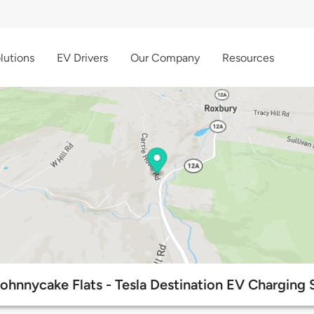
lutions
EV Drivers
Our Company
Resources
Johnnycake Flats - Tesla Destination EV Charging 