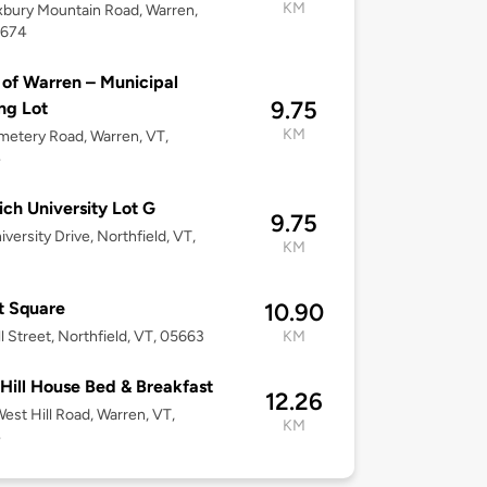
KM
bury Mountain Road, Warren,
5674
of Warren – Municipal
9.75
ng Lot
KM
etery Road, Warren, VT,
4
ch University Lot G
9.75
iversity Drive, Northfield, VT,
KM
t Square
10.90
l Street, Northfield, VT, 05663
KM
Hill House Bed & Breakfast
12.26
est Hill Road, Warren, VT,
KM
4