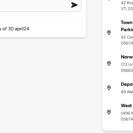
42 Rox
VT, 0
Town 
s of 30 april24
Parki
42 Cem
0567
Norwi
173 Un
05663
Depo
49 Wal
West 
1496 W
0567