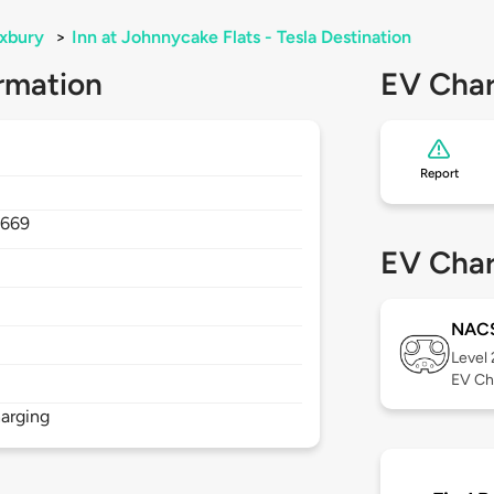
xbury
>
Inn at Johnnycake Flats - Tesla Destination
rmation
EV Char
Report
669
EV Char
NAC
Level
EV Ch
arging