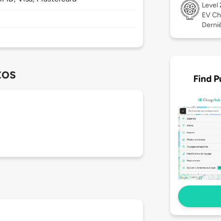
Level
EV Ch
Derniè
tos
Find P