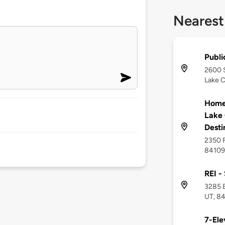
Nearest
Publi
2600 S
Lake C
Home2
Lake 
Desti
2350 Fo
84109
REI -
3285 E
UT, 8
7-Ele