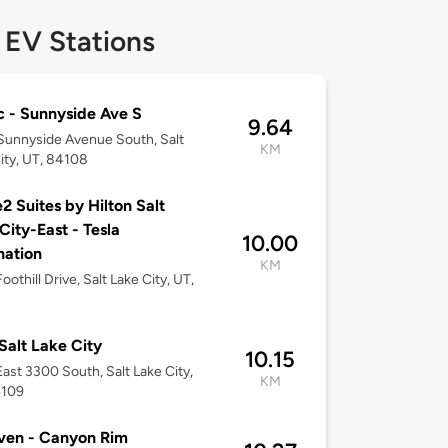
 EV Stations
c - Sunnyside Ave S
9.64
unnyside Avenue South, Salt
KM
ity, UT, 84108
 Suites by Hilton Salt
City-East - Tesla
10.00
nation
KM
othill Drive, Salt Lake City, UT,
 Salt Lake City
10.15
ast 3300 South, Salt Lake City,
KM
4109
ven - Canyon Rim