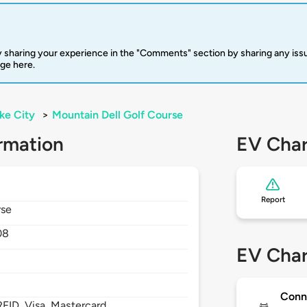
 sharing your experience in the "Comments" section by sharing any is
rge here.
ake City
>
Mountain Dell Golf Course
rmation
EV Char
Report
rse
08
EV Char
Conn
FID, Visa, Mastercard