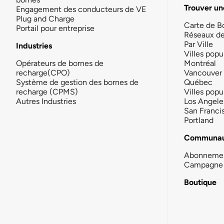
Trouver un
Engagement des conducteurs de VE
Plug and Charge
Carte de B
Portail pour entreprise
Réseaux d
Par Ville
Industries
Villes popu
Opérateurs de bornes de
Montréal
recharge(CPO)
Vancouver
Système de gestion des bornes de
Québec
recharge (CPMS)
Villes popu
Autres Industries
Los Angele
San Franci
Portland
Communau
Abonneme
Campagne 
Boutique