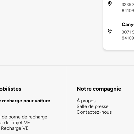
3235 3
84109
Cany
3071 S
84109
bilistes
Notre compagnie
e recharge pour voiture
À propos
Salle de presse
Contactez-nous
n de borne de recharge
ur de Trajet VE
la Recharge VE