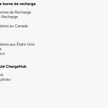
e borne de recharge
ornes de Recharge
e Recharge
laires au Canada
laires aux États-Unis
s
sco
té ChargeHub
nt
photo