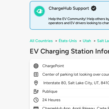
ChargeHub Support
Help the EV Community! Help others by
operators and EV drivers looking to cha
All Countries
>
États-Unis
>
Utah
>
Salt L
EV Charging Station Info
ChargePoint
Center of parking lot looking over cou
Interstate 80,
Salt Lake City,
UT,
841
Publique
24 Heures
ChargeHub App, Appli Réseau, Carte R