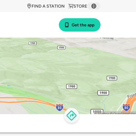
FIND A STATION
STORE
Get the app