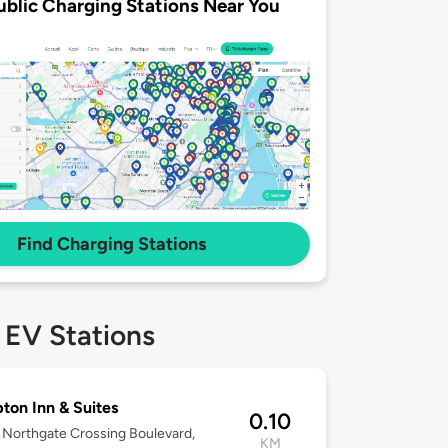
ublic Charging Stations Near You
Find Charging Stations
 EV Stations
on Inn & Suites
0.10
Northgate Crossing Boulevard,
KM