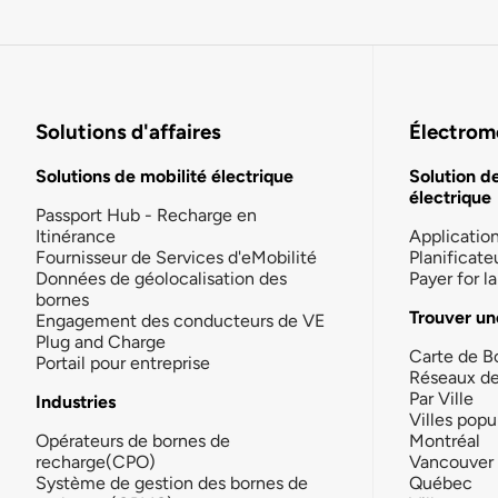
Solutions d'affaires
Électromo
Solutions de mobilité électrique
Solution d
électrique
Passport Hub - Recharge en
Itinérance
Applicatio
Fournisseur de Services d'eMobilité
Planificate
Données de géolocalisation des
Payer for 
bornes
Trouver un
Engagement des conducteurs de VE
Plug and Charge
Carte de B
Portail pour entreprise
Réseaux d
Par Ville
Industries
Villes popu
Opérateurs de bornes de
Montréal
recharge(CPO)
Vancouver
Système de gestion des bornes de
Québec