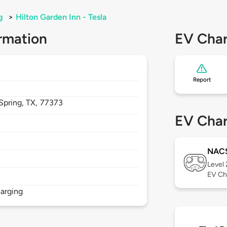
g
>
Hilton Garden Inn - Tesla
rmation
EV Char
Report
Spring,
TX,
77373
EV Char
NAC
Level
EV Ch
arging