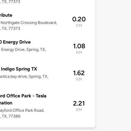
, TX, 77373
ribute
0.20
Northgate Crossing Boulevard,
KM
, TX, 77373
 Energy Drive
1.08
Energy Drive, Spring, TX,
KM
 Indigo Spring TX
1.62
ilica bay drive, Spring, TX,
KM
rd Office Park - Tesla
2.21
nation
KM
ayford Office Park Road,
, TX, 77386