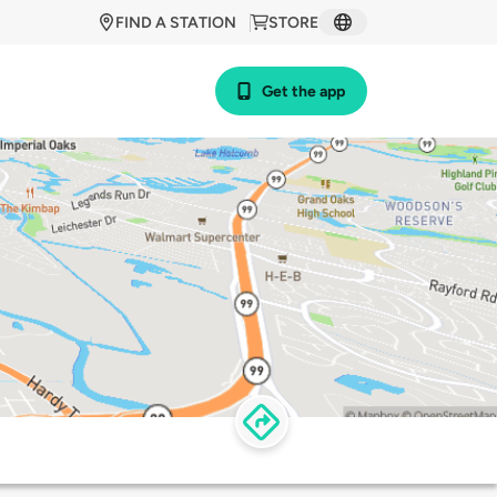
FIND A STATION
STORE
Get the app