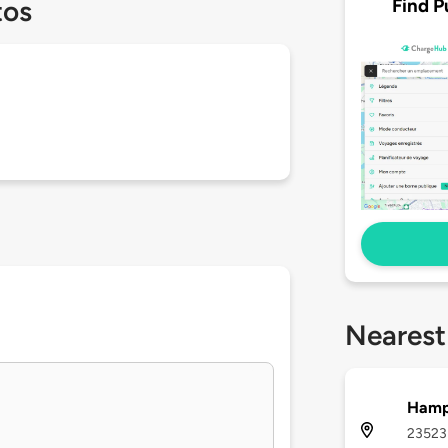
Find P
tos
Nearest
Hampt
23523 