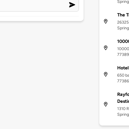
Spring
The T
26325 
Spring
10000
10000 
77389
Hotel
650 bas
77386
Rayfo
Desti
1310 R
Spring