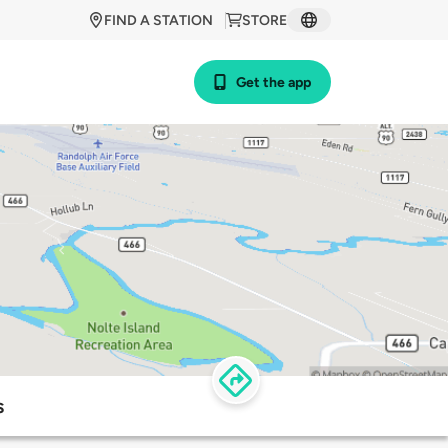
FIND A STATION
STORE
Get the app
s