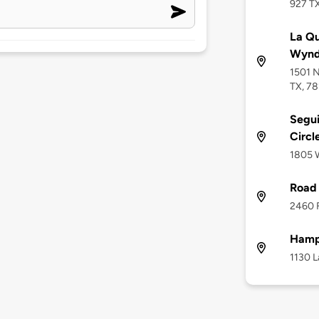
927 TX
La Qu
Wynd
1501 N
TX, 7
Segui
Circl
1805 W
Road
2460 
Hamp
1130 L