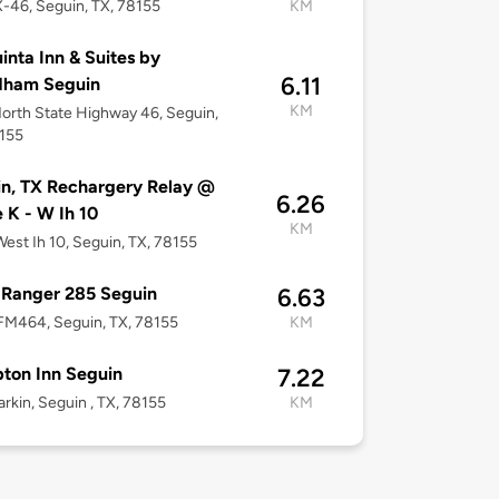
-46, Seguin, TX, 78155
KM
inta Inn & Suites by
6.11
ham Seguin
KM
orth State Highway 46, Seguin,
8155
n, TX Rechargery Relay @
6.26
e K - W Ih 10
KM
est Ih 10, Seguin, TX, 78155
 Ranger 285 Seguin
6.63
FM464, Seguin, TX, 78155
KM
ton Inn Seguin
7.22
arkin, Seguin , TX, 78155
KM