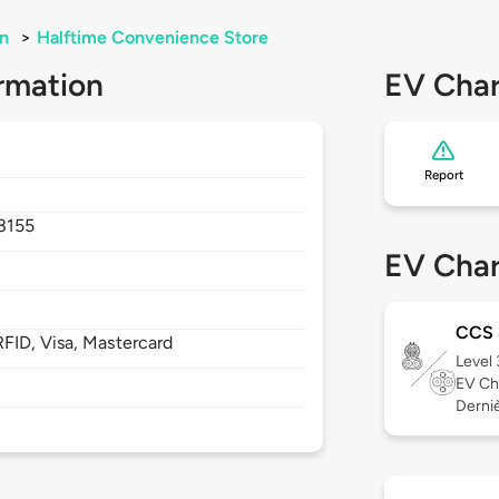
n
>
Halftime Convenience Store
rmation
EV Char
Report
8155
EV Char
CCS
FID, Visa, Mastercard
Level
EV Ch
Derniè