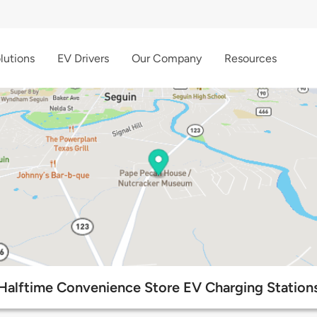
lutions
EV Drivers
Our Company
Resources
Halftime Convenience Store EV Charging Station