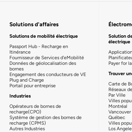
Solutions d'affaires
Électromo
Solutions de mobilité électrique
Solution d
électrique
Passport Hub - Recharge en
Itinérance
Applicatio
Fournisseur de Services d'eMobilité
Planificate
Données de géolocalisation des
Payer for 
bornes
Trouver un
Engagement des conducteurs de VE
Plug and Charge
Carte de B
Portail pour entreprise
Réseaux d
Par Ville
Industries
Villes popu
Opérateurs de bornes de
Montréal
recharge(CPO)
Vancouver
Système de gestion des bornes de
Québec
recharge (CPMS)
Villes popu
Autres Industries
Los Angele