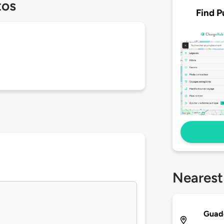
tos
Find P
Nearest
Guade