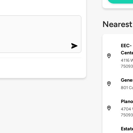
Nearest
EEC- 
Cent
4116 W
75093
Genes
801 Co
Plano
4704 W
75093
Estat