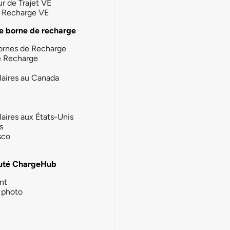
ur de Trajet VE
la Recharge VE
e borne de recharge
ornes de Recharge
e Recharge
laires au Canada
laires aux États-Unis
s
sco
té ChargeHub
nt
photo