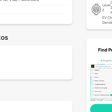
Level
2
EV Ch
Derniè
tos
Find P