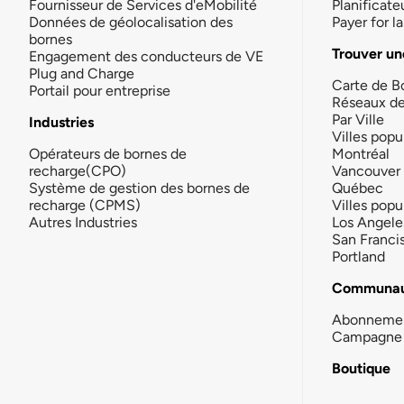
Fournisseur de Services d'eMobilité
Planificate
Données de géolocalisation des
Payer for 
bornes
Trouver un
Engagement des conducteurs de VE
Plug and Charge
Carte de B
Portail pour entreprise
Réseaux d
Par Ville
Industries
Villes popu
Opérateurs de bornes de
Montréal
recharge(CPO)
Vancouver
Système de gestion des bornes de
Québec
recharge (CPMS)
Villes popu
Autres Industries
Los Angele
San Franci
Portland
Communau
Abonneme
Campagne 
Boutique