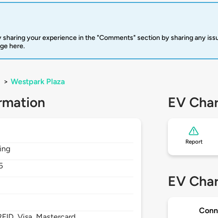
 sharing your experience in the "Comments" section by sharing any is
rge here.
>
Westpark Plaza
rmation
EV Char
Report
ding
5
EV Char
Conn
FID, Visa, Mastercard