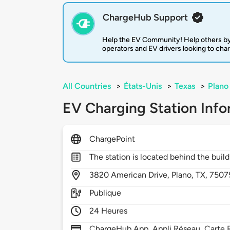
ChargeHub Support
Help the EV Community! Help others by
operators and EV drivers looking to cha
All Countries
>
États-Unis
>
Texas
>
Plano
EV Charging Station Info
ChargePoint
The station is located behind the buil
3820
American Drive,
Plano,
TX,
7507
Publique
24 Heures
ChargeHub App, Appli Réseau, Carte R