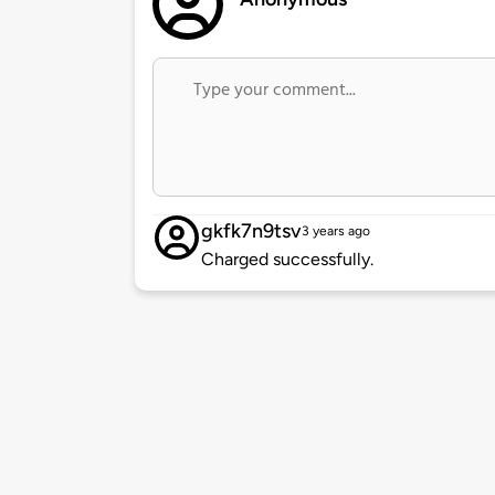
gkfk7n9tsv
3 years ago
Charged successfully.