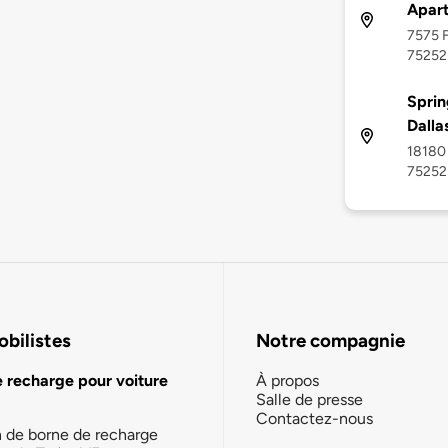
Apar
7575 F
75252
Sprin
Dalla
18180 
75252
bilistes
Notre compagnie
e recharge pour voiture
À propos
Salle de presse
Contactez-nous
n de borne de recharge