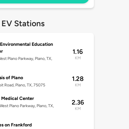
 EV Stations
Environmental Education
1.16
er
KM
est Plano Parkway, Plano, TX,
is of Plano
1.28
it Road, Plano, TX, 75075
KM
 Medical Center
2.36
est Plano Parkway, Plano, TX,
KM
es on Frankford