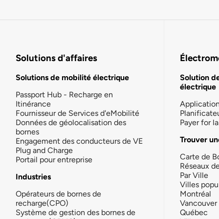
Solutions d'affaires
Électromo
Solutions de mobilité électrique
Solution d
électrique
Passport Hub - Recharge en
Itinérance
Applicatio
Fournisseur de Services d'eMobilité
Planificate
Données de géolocalisation des
Payer for 
bornes
Trouver un
Engagement des conducteurs de VE
Plug and Charge
Carte de B
Portail pour entreprise
Réseaux d
Par Ville
Industries
Villes popu
Opérateurs de bornes de
Montréal
recharge(CPO)
Vancouver
Système de gestion des bornes de
Québec