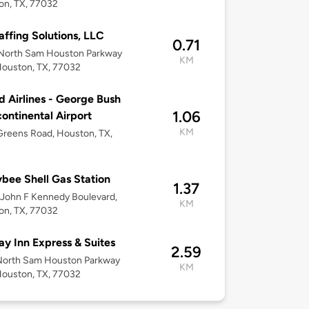
on, TX, 77032
affing Solutions, LLC
0.71
North Sam Houston Parkway
KM
Houston, TX, 77032
d Airlines - George Bush
1.06
continental Airport
KM
reens Road, Houston, TX,
bee Shell Gas Station
1.37
John F Kennedy Boulevard,
KM
on, TX, 77032
ay Inn Express & Suites
2.59
North Sam Houston Parkway
KM
Houston, TX, 77032