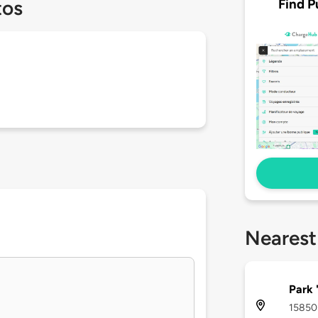
Find P
tos
Nearest
Park 
15850 