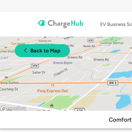
EV Business So
Back to Map
Comfort 