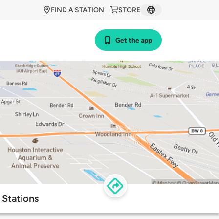
FIND A STATION
STORE
Get the app
 Stations