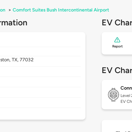
ton
>
Comfort Suites Bush Intercontinental Airport
rmation
EV Char
Report
ston,
TX,
77032
EV Char
Conn
Level
EV Ch