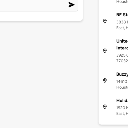
Houst
BE St
3838 
East, 
Unite
Inter
3925 G
77032
Buzzy
14610 
Houst
Holid
1920 
East, 