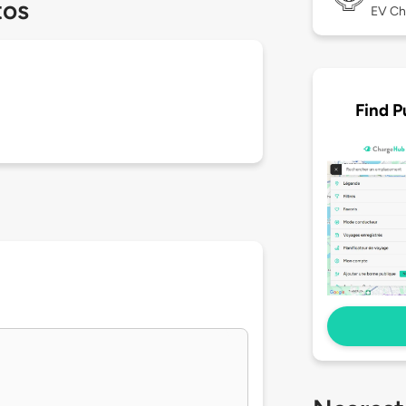
tos
EV Ch
Find P