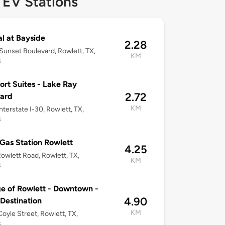
 EV Stations
l at Bayside
2.28
unset Boulevard, Rowlett, TX,
KM
8
rt Suites - Lake Ray
2.72
ard
KM
nterstate I-30, Rowlett, TX,
8
 Gas Station Rowlett
4.25
owlett Road, Rowlett, TX,
KM
8
ge of Rowlett - Downtown -
4.90
 Destination
KM
oyle Street, Rowlett, TX,
8