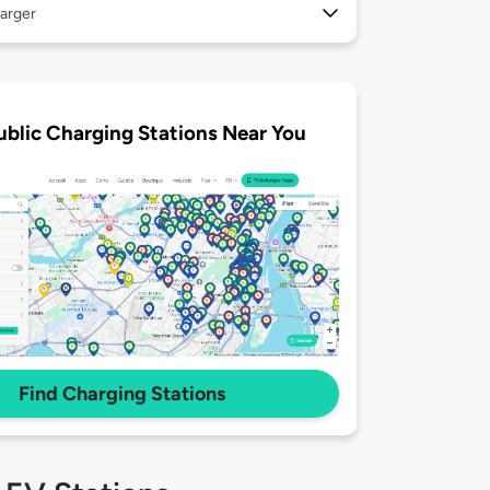
arger
ublic Charging Stations Near You
Find Charging Stations