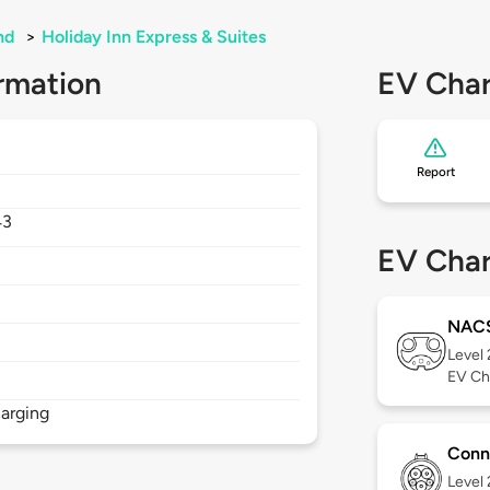
nd
>
Holiday Inn Express & Suites
rmation
EV Char
Report
43
EV Char
NAC
Level
EV Ch
arging
Conn
Level