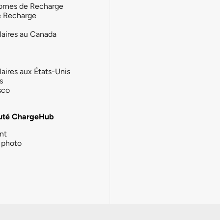
ornes de Recharge
e Recharge
laires au Canada
laires aux États-Unis
s
sco
té ChargeHub
nt
photo