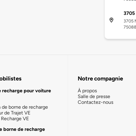
3705 
3705 M
7508
bilistes
Notre compagnie
e recharge pour voiture
À propos
Salle de presse
Contactez-nous
n de borne de recharge
ur de Trajet VE
la Recharge VE
e borne de recharge