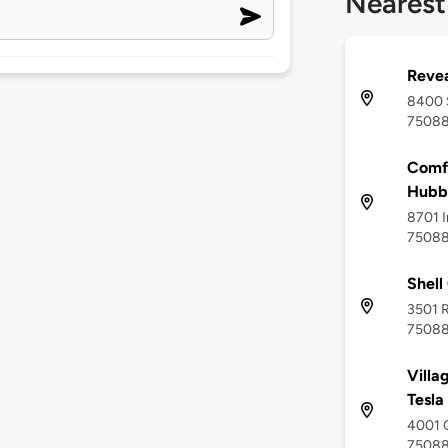
Nearest
Revea
8400 S
7508
Comfo
Hubb
8701 I
7508
Shell
3501 R
7508
Villa
Tesla
4001 C
7508