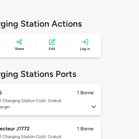
ging Station Actions
Share
Edit
Log in
ging Stations Ports
S
1 Borne
 2
Charging Station Coût: Gratuit
arger
ecteur J1772
1 Borne
 2
Charging Station Coût: Gratuit