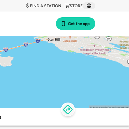
FIND A STATION
STORE
Get the app
s