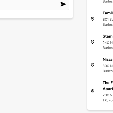
Burles
Famil
801 So
Burles
Stam
240 No
Burles
Nissa
300 No
Burles
The F
Apar
200 Vi
TX, 7