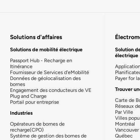
Solutions d'affaires
Électromo
Solutions de mobilité électrique
Solution d
électrique
Passport Hub - Recharge en
Itinérance
Applicatio
Fournisseur de Services d'eMobilité
Planificate
Données de géolocalisation des
Payer for 
bornes
Trouver un
Engagement des conducteurs de VE
Plug and Charge
Carte de B
Portail pour entreprise
Réseaux d
Par Ville
Industries
Villes popu
Opérateurs de bornes de
Montréal
recharge(CPO)
Vancouver
Système de gestion des bornes de
Québec