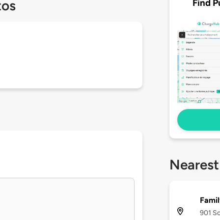
Find P
tos
Nearest
Famil
901 So