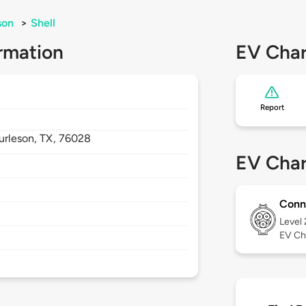
son
>
Shell
rmation
EV Char
Report
urleson,
TX,
76028
EV Char
Conn
Level
EV Ch