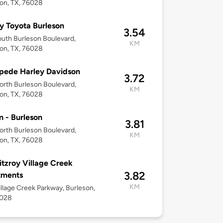
on, TX, 76028
y Toyota Burleson
3.54
uth Burleson Boulevard,
KM
on, TX, 76028
pede Harley Davidson
3.72
rth Burleson Boulevard,
KM
on, TX, 76028
n - Burleson
3.81
rth Burleson Boulevard,
KM
on, TX, 76028
itzroy Village Creek
3.82
tments
KM
llage Creek Parkway, Burleson,
6028