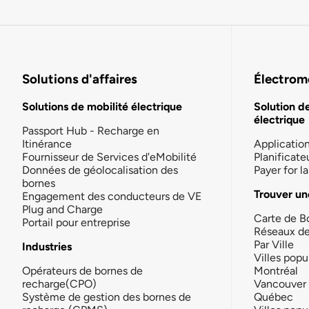
Solutions d'affaires
Électromo
Solutions de mobilité électrique
Solution d
électrique
Passport Hub - Recharge en
Itinérance
Applicatio
Fournisseur de Services d'eMobilité
Planificate
Données de géolocalisation des
Payer for 
bornes
Trouver un
Engagement des conducteurs de VE
Plug and Charge
Carte de B
Portail pour entreprise
Réseaux d
Par Ville
Industries
Villes popu
Opérateurs de bornes de
Montréal
recharge(CPO)
Vancouver
Système de gestion des bornes de
Québec