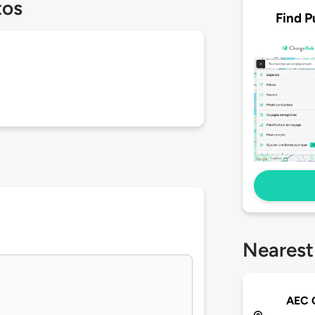
tos
Find P
Nearest
AEC 