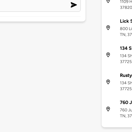
1109 H
3782
Lick 
800 Li
TN, 3
134 S
134 Sh
37725
Rusty
134 Sh
37725
760 J
760 Ju
TN, 3