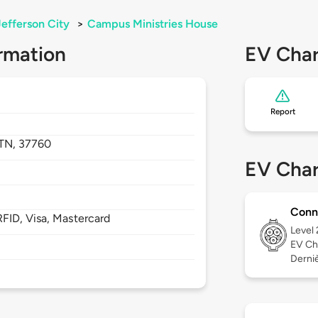
Jefferson City
>
Campus Ministries House
rmation
EV Char
Report
TN,
37760
EV Char
Conn
FID, Visa, Mastercard
Level
EV Ch
Derniè