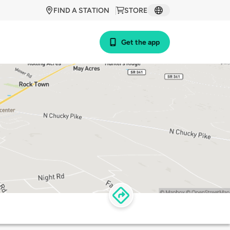
FIND A STATION
STORE
Get the app