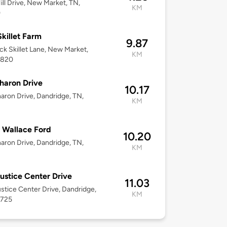
ill Drive, New Market, TN,
KM
0
Skillet Farm
9.87
ck Skillet Lane, New Market,
KM
7820
haron Drive
10.17
aron Drive, Dandridge, TN,
KM
 Wallace Ford
10.20
aron Drive, Dandridge, TN,
KM
ustice Center Drive
11.03
stice Center Drive, Dandridge,
KM
7725