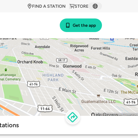
FIND A STATION
STORE
Get the app
tations