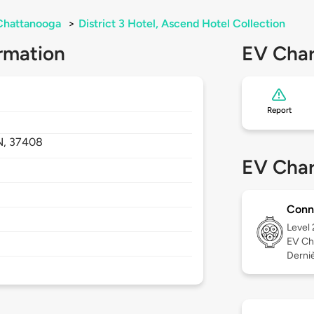
Chattanooga
>
District 3 Hotel, Ascend Hotel Collection
rmation
EV Char
Report
N,
37408
EV Char
Conn
Level
EV Ch
Dernièr