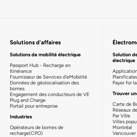
Solutions d'affaires
Électromo
Solutions de mobilité électrique
Solution d
électrique
Passport Hub - Recharge en
Itinérance
Applicatio
Fournisseur de Services d'eMobilité
Planificate
Données de géolocalisation des
Payer for 
bornes
Trouver un
Engagement des conducteurs de VE
Plug and Charge
Carte de B
Portail pour entreprise
Réseaux d
Par Ville
Industries
Villes popu
Opérateurs de bornes de
Montréal
recharge(CPO)
Vancouver