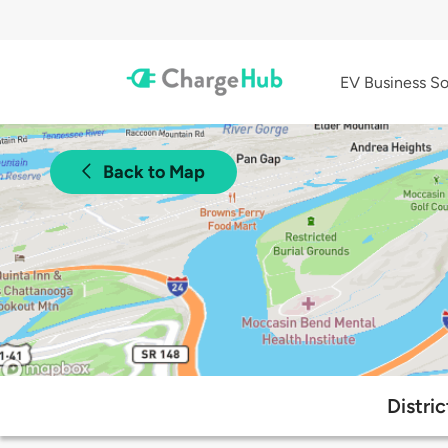
EV Business So
Back to Map
Distri