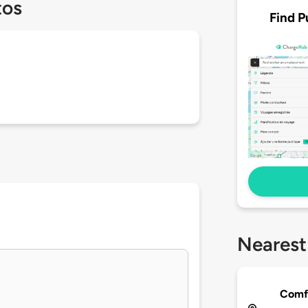
tos
Find P
Nearest
Comfo