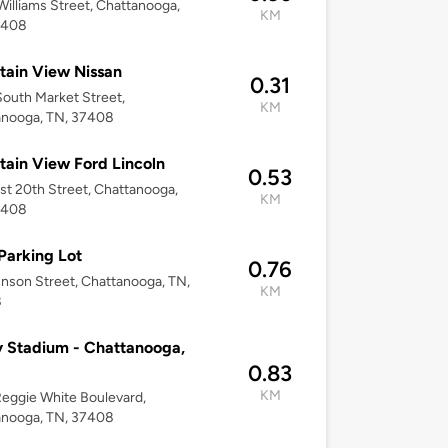
illiams Street, Chattanooga,
KM
7408
ain View Nissan
0.31
outh Market Street,
KM
anooga, TN, 37408
ain View Ford Lincoln
0.53
st 20th Street, Chattanooga,
KM
7408
Parking Lot
0.76
nson Street, Chattanooga, TN,
KM
8
y Stadium - Chattanooga,
0.83
KM
eggie White Boulevard,
anooga, TN, 37408