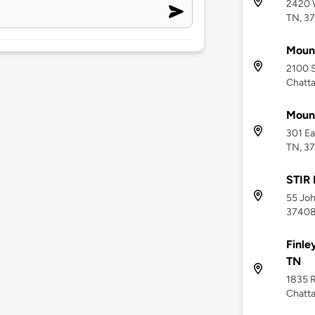
2420 W
TN, 3
Mount
2100 S
Chatt
Mount
301 Ea
TN, 3
STIR 
55 Joh
3740
Finle
TN
1835 R
Chatt