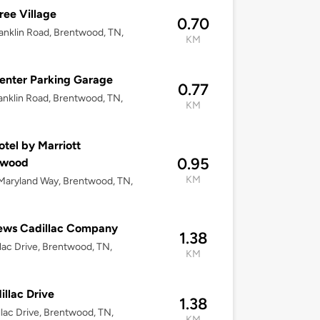
ree Village
0.70
anklin Road, Brentwood, TN,
KM
Center Parking Garage
0.77
anklin Road, Brentwood, TN,
KM
tel by Marriott
0.95
twood
KM
aryland Way, Brentwood, TN,
ews Cadillac Company
1.38
llac Drive, Brentwood, TN,
KM
illac Drive
1.38
llac Drive, Brentwood, TN,
KM