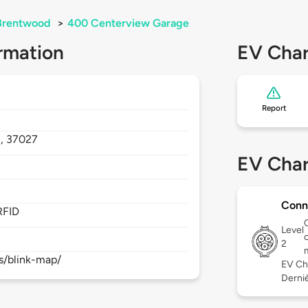
Brentwood
>
400 Centerview Garage
rmation
EV Char
Report
,
37027
EV Char
Conn
RFID
Level
c
2
s/blink-map/
EV Ch
Derniè