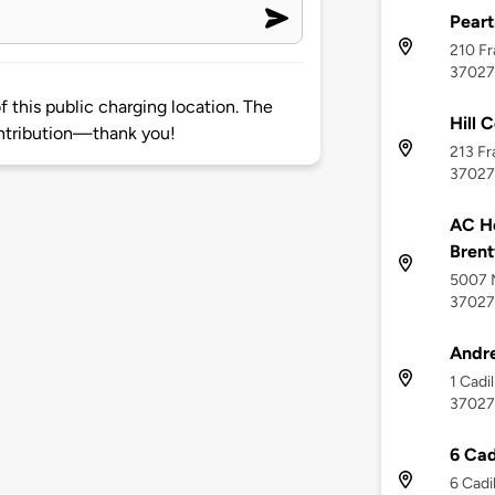
Peart
210 Fr
37027
 this public charging location. The
Hill 
ntribution—thank you!
213 Fr
37027
AC Ho
Bren
5007 M
37027
Andr
1 Cadi
37027
6 Cad
6 Cadi