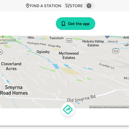
FIND A STATION
STORE
Get the app