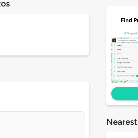
tos
Find P
Nearest