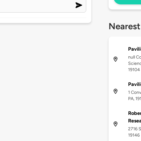
Nearest
Pavil
null C
Scienc
19104
Pavil
1 Conv
PA, 19
Rober
Rese
2716 S
19146