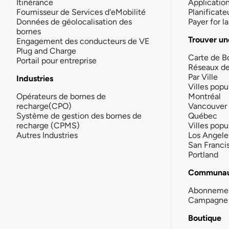
Itinérance
Applicatio
Fournisseur de Services d'eMobilité
Planificate
Données de géolocalisation des
Payer for 
bornes
Trouver un
Engagement des conducteurs de VE
Plug and Charge
Carte de B
Portail pour entreprise
Réseaux d
Par Ville
Industries
Villes popu
Opérateurs de bornes de
Montréal
recharge(CPO)
Vancouver
Système de gestion des bornes de
Québec
recharge (CPMS)
Villes popu
Autres Industries
Los Angele
San Franci
Portland
Communau
Abonneme
Campagne 
Boutique