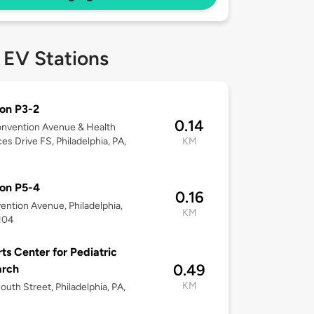
 EV Stations
ion P3-2
0.14
onvention Avenue & Health
es Drive FS, Philadelphia, PA,
KM
ion P5-4
0.16
ention Avenue, Philadelphia,
KM
104
ts Center for Pediatric
0.49
arch
KM
outh Street, Philadelphia, PA,