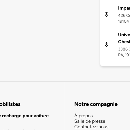
Impar
426 Cu
19104
Unive
Ches
3386 C
PA, 19
bilistes
Notre compagnie
e recharge pour voiture
À propos
Salle de presse
Contactez-nous