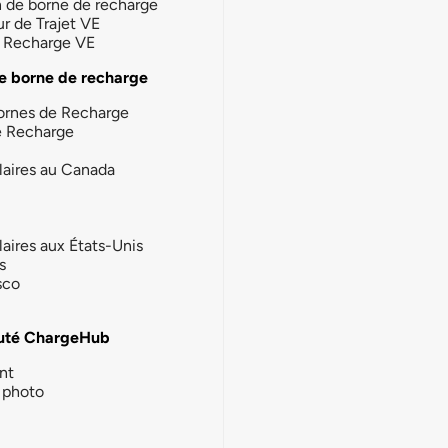
n de borne de recharge
ur de Trajet VE
la Recharge VE
e borne de recharge
ornes de Recharge
e Recharge
laires au Canada
laires aux États-Unis
s
sco
té ChargeHub
nt
photo