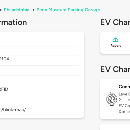
>
Philadelphia
>
Penn Museum Parking Garage
rmation
EV Char
Report
9104
EV Char
Conn
RFID
Level
2
EV Ch
s/blink-map/
Derniè