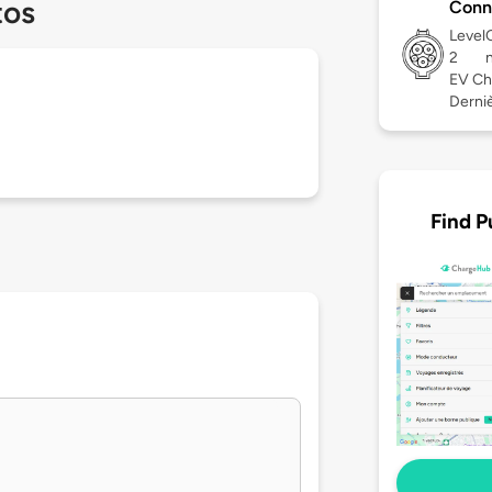
tos
Conn
Level
2
EV Ch
Derniè
Find P