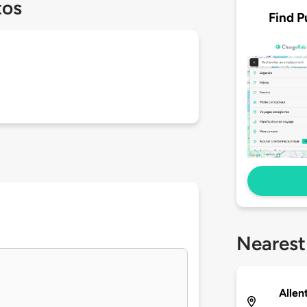
tos
Find P
Nearest
Allen