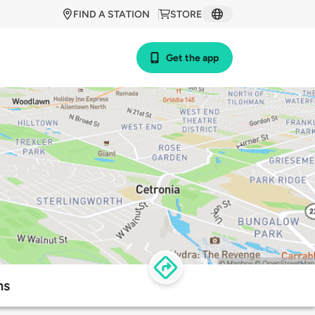
FIND A STATION
STORE
Get the app
ns