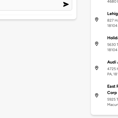
4680 B
Lehig
827 Ha
18104
Holid
5630 T
18104
Audi 
4725 H
PA, 18
East 
Corp
5925 T
Macun