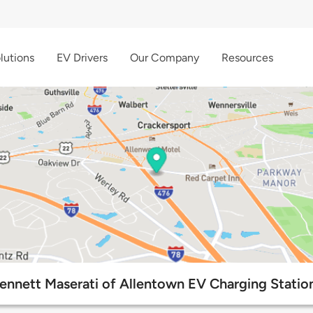
lutions
EV Drivers
Our Company
Resources
ennett Maserati of Allentown EV Charging Statio