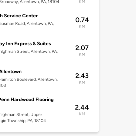
roadway, Allentown, PA, 18104
KM
h Service Center
0.74
usman Road, Allentown, PA,
KM
ay Inn Express & Suites
2.07
ilghman Street, Allentown, PA,
KM
Allentown
2.43
amilton Boulevard, Allentown,
KM
103
Penn Hardwood Flooring
2.44
KM
ilghman Street, Upper
gie Township, PA, 18104