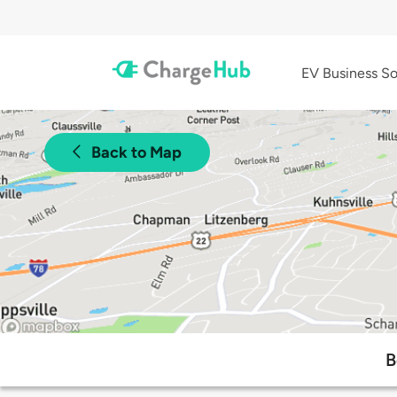
EV Business So
Back to Map
B