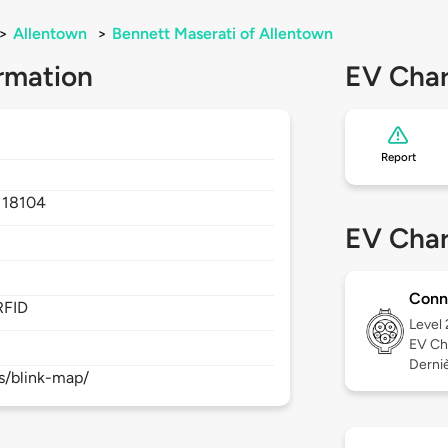
>
Allentown
>
Bennett Maserati of Allentown
rmation
EV Char
Report
,
18104
EV Char
Conn
RFID
Level
EV Ch
Derniè
s/blink-map/