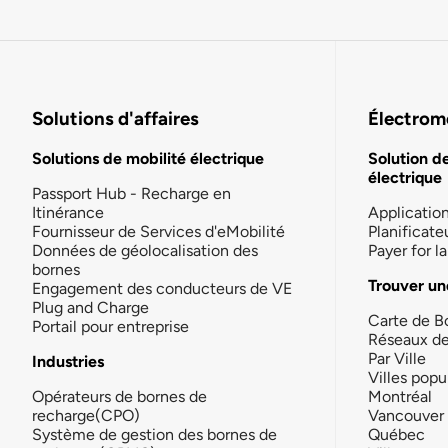
Solutions d'affaires
Électromo
Solutions de mobilité électrique
Solution d
électrique
Passport Hub - Recharge en
Itinérance
Applicatio
Fournisseur de Services d'eMobilité
Planificate
Données de géolocalisation des
Payer for 
bornes
Trouver un
Engagement des conducteurs de VE
Plug and Charge
Carte de B
Portail pour entreprise
Réseaux d
Par Ville
Industries
Villes popu
Opérateurs de bornes de
Montréal
recharge(CPO)
Vancouver
Système de gestion des bornes de
Québec