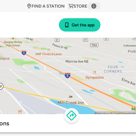
FIND A STATION
STORE
Get the app
ions