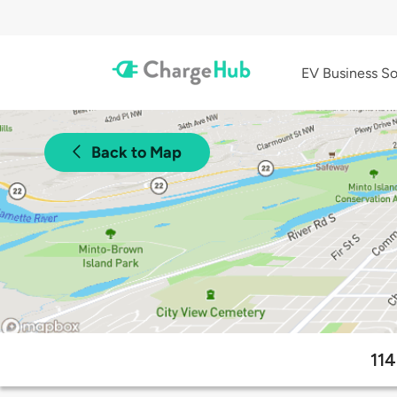
EV Business So
Back to Map
114