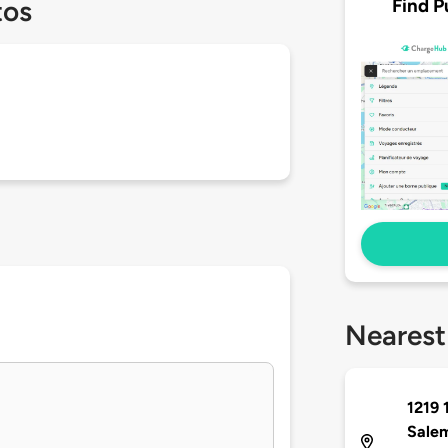
Find P
tos
Nearest
1219 
Sale