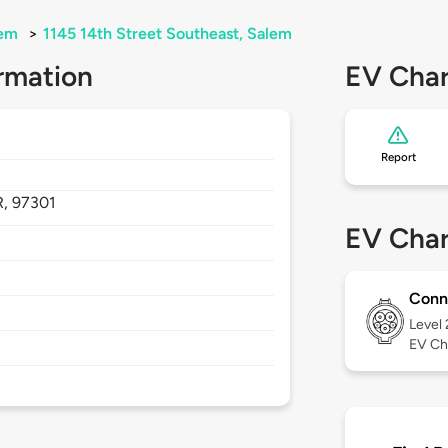
em
>
1145 14th Street Southeast, Salem
rmation
EV Char
Report
R,
97301
EV Char
Conn
Level
EV Ch