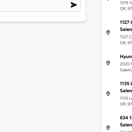
1219 1
OR, 9
1127 
Sale
1127 C
OR, 9
Hyund
2020 M
Salem
1135 
Sale
1135 L
OR, 9
634 1
Sale