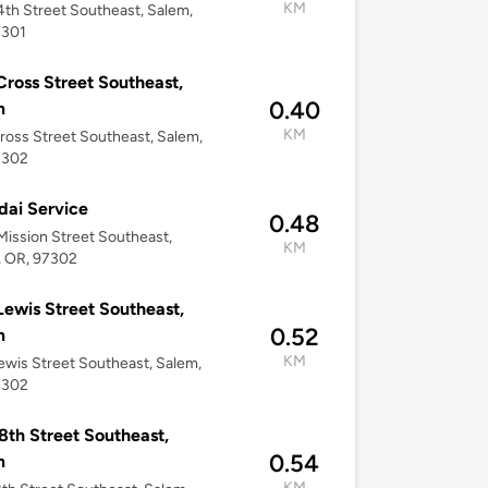
KM
4th Street Southeast, Salem,
7301
Cross Street Southeast,
0.40
m
KM
ross Street Southeast, Salem,
7302
ai Service
0.48
ission Street Southeast,
KM
, OR, 97302
Lewis Street Southeast,
0.52
m
KM
ewis Street Southeast, Salem,
7302
8th Street Southeast,
0.54
m
KM