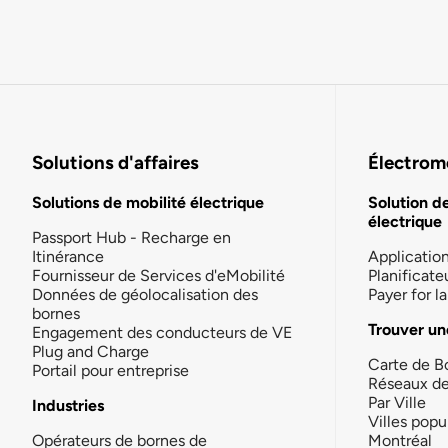
Solutions d'affaires
Électromo
Solutions de mobilité électrique
Solution d
électrique
Passport Hub - Recharge en
Itinérance
Applicatio
Fournisseur de Services d'eMobilité
Planificate
Données de géolocalisation des
Payer for 
bornes
Trouver un
Engagement des conducteurs de VE
Plug and Charge
Carte de B
Portail pour entreprise
Réseaux d
Par Ville
Industries
Villes popu
Opérateurs de bornes de
Montréal