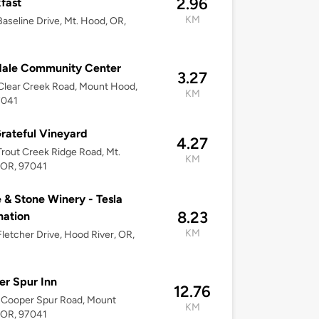
2.96
fast
KM
aseline Drive, Mt. Hood, OR,
dale Community Center
3.27
lear Creek Road, Mount Hood,
KM
7041
rateful Vineyard
4.27
rout Creek Ridge Road, Mt.
KM
 OR, 97041
 & Stone Winery - Tesla
8.23
nation
KM
letcher Drive, Hood River, OR,
r Spur Inn
12.76
 Cooper Spur Road, Mount
KM
 OR, 97041