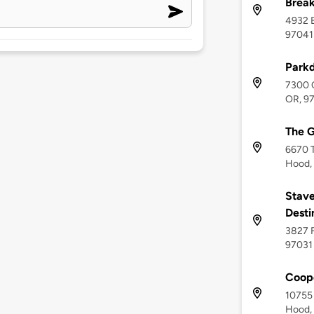
Break
4932 B
97041
Park
7300 C
OR, 9
The G
6670 T
Hood,
Stave
Desti
3827 F
97031
Coope
10755
Hood,