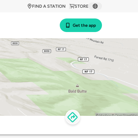
FIND A STATION
STORE
Get the app