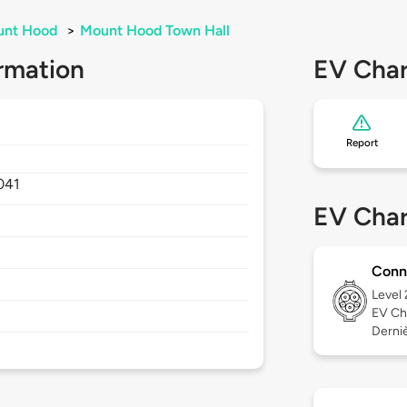
nt Hood
>
Mount Hood Town Hall
rmation
EV Char
Report
041
EV Char
Conn
Level
EV Ch
Derniè