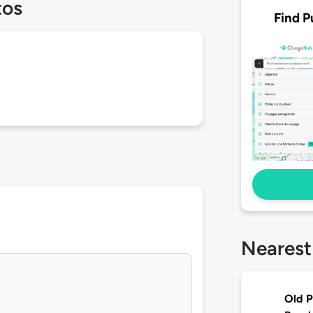
tos
Find P
Nearest
Old P