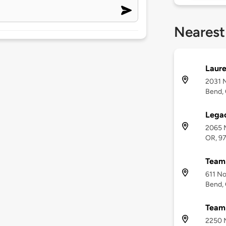
Nearest
Laure
2031 N
Bend,
Lega
2065 N
OR, 9
Team 
611 No
Bend,
Team
2250 N