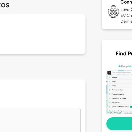
Conn
tos
Level
EV Ch
Dernièr
Find P