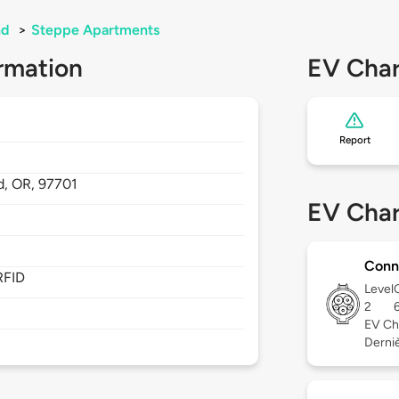
nd
>
Steppe Apartments
rmation
EV Char
Report
d,
OR,
97701
EV Char
Conn
RFID
Level
2
EV Ch
Derniè