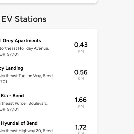
 EV Stations
l Grey Apartments
0.43
ortheast Holliday Avenue,
KM
 OR, 97701
cy Landing
0.56
ortheast Tucson Way, Bend,
KM
7701
Kia - Bend
1.66
rtheast Purcell Boulevard,
KM
 OR, 97701
 Hyundai of Bend
1.72
ortheast Highway 20, Bend,
KM