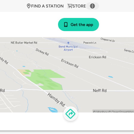
FIND A STATION
STORE
Get the app