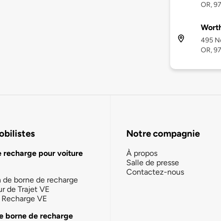
OR, 9
Wort
495 No
OR, 9
bilistes
Notre compagnie
e recharge pour voiture
À propos
Salle de presse
Contactez-nous
n de borne de recharge
ur de Trajet VE
la Recharge VE
e borne de recharge