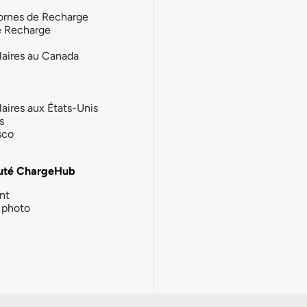
ornes de Recharge
e Recharge
laires au Canada
laires aux États-Unis
s
sco
té ChargeHub
nt
photo