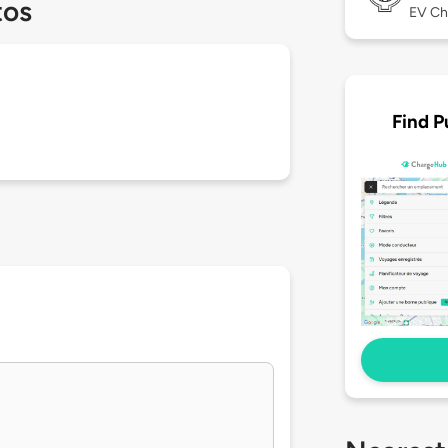
tos
EV Ch
Find P