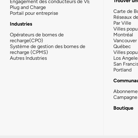
Trouver un
Engagement des conducteurs de VE
Plug and Charge
Carte de B
Portail pour entreprise
Réseaux d
Par Ville
Industries
Villes popu
Opérateurs de bornes de
Montréal
recharge(CPO)
Vancouver
Système de gestion des bornes de
Québec
recharge (CPMS)
Villes popu
Autres Industries
Los Angele
San Franci
Portland
Communau
Abonneme
Campagne 
Boutique