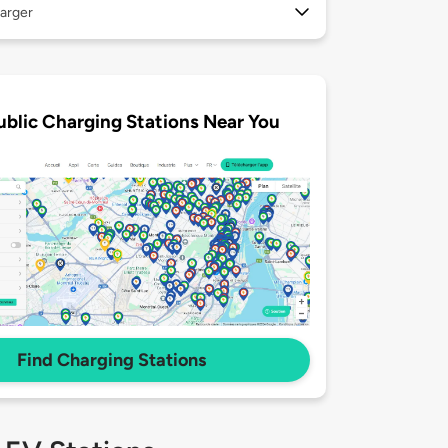
arger
ublic Charging Stations Near You
Find Charging Stations