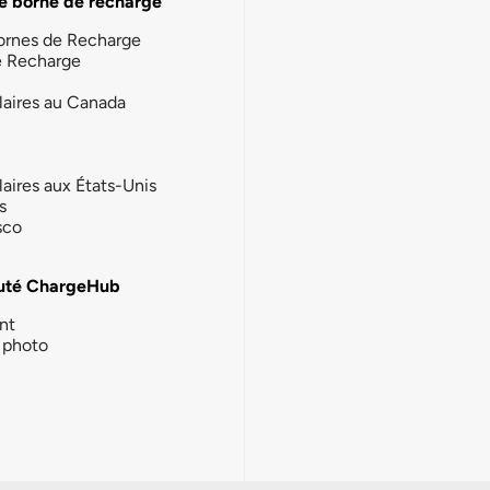
e borne de recharge
ornes de Recharge
e Recharge
laires au Canada
laires aux États-Unis
s
sco
té ChargeHub
nt
photo