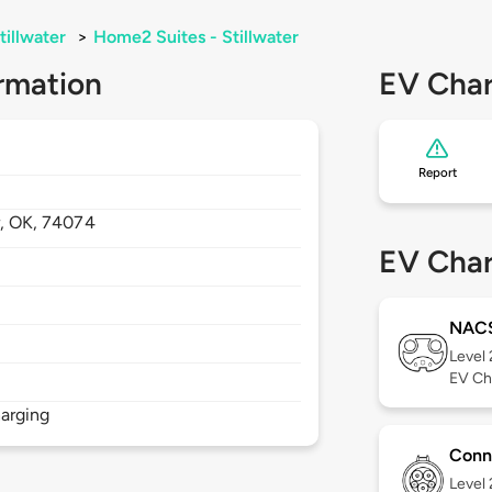
tillwater
>
Home2 Suites - Stillwater
rmation
EV Char
Report
r,
OK,
74074
EV Char
NAC
Level
EV Ch
arging
Conn
Level