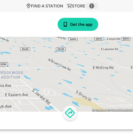
FIND A STATION
STORE
Get the app