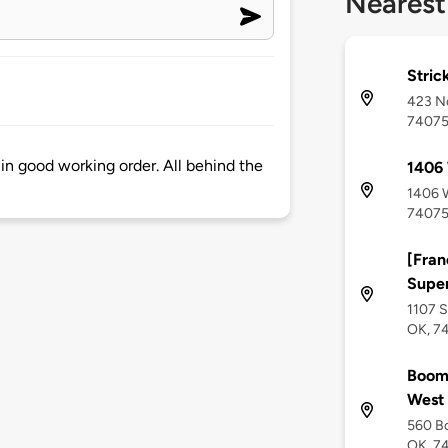
Nearest
Stric
423 No
7407
in good working order. All behind the
1406
1406 W
7407
[Fran
Supe
1107 S
OK, 7
Boome
West
560 Bo
OK, 7