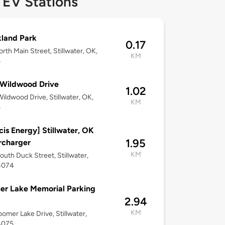
 EV Stations
kland Park
0.17
rth Main Street, Stillwater, OK,
KM
5
 Wildwood Drive
1.02
ildwood Drive, Stillwater, OK,
KM
5
cis Energy] Stillwater, OK
1.95
rcharger
KM
outh Duck Street, Stillwater,
4074
r Lake Memorial Parking
2.94
KM
omer Lake Drive, Stillwater,
4075