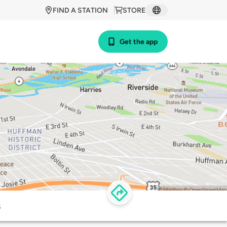
FIND A STATION
STORE
Get the app
s