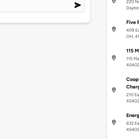
220 No
Dayto
Five 
409 E
OH, 4
115 M
115 Ma
4540
Coope
Char
210 Ea
4540
Energ
632 Ea
4540