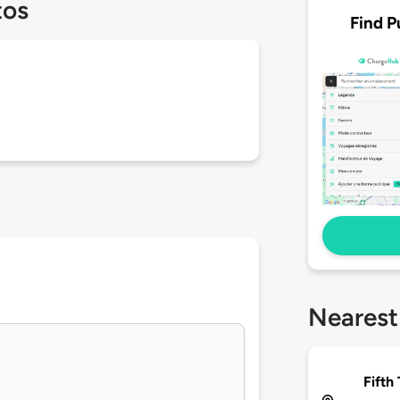
tos
Find P
Nearest
Fifth 