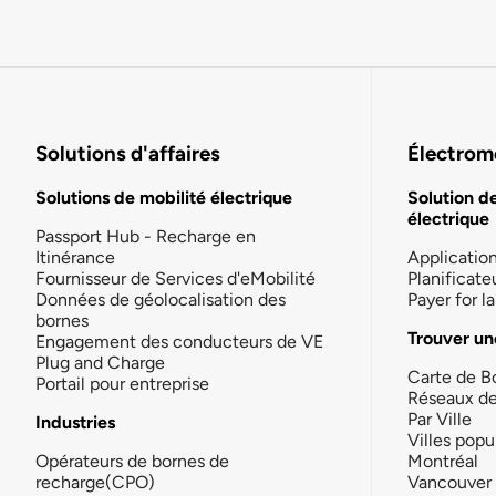
Solutions d'affaires
Électromo
Solutions de mobilité électrique
Solution d
électrique
Passport Hub - Recharge en
Itinérance
Applicatio
Fournisseur de Services d'eMobilité
Planificate
Données de géolocalisation des
Payer for 
bornes
Trouver un
Engagement des conducteurs de VE
Plug and Charge
Carte de B
Portail pour entreprise
Réseaux d
Par Ville
Industries
Villes popu
Opérateurs de bornes de
Montréal
recharge(CPO)
Vancouver