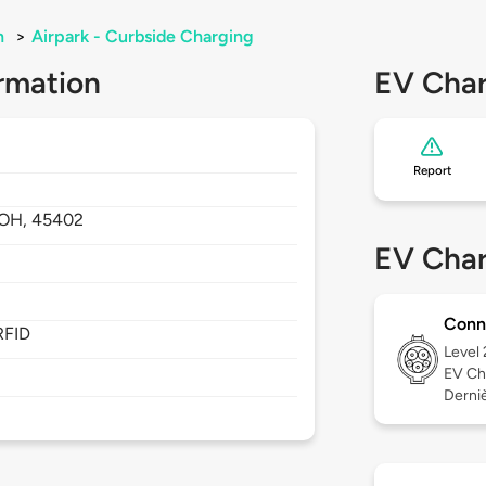
n
>
Airpark - Curbside Charging
rmation
EV Char
Report
OH,
45402
EV Char
Conn
RFID
Level
EV Ch
Derniè