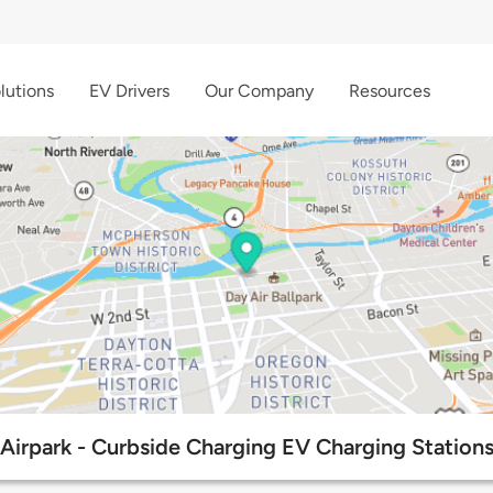
lutions
EV Drivers
Our Company
Resources
Airpark - Curbside Charging EV Charging Station