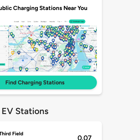
ublic Charging Stations Near You
Find Charging Stations
 EV Stations
Third Field
0.07