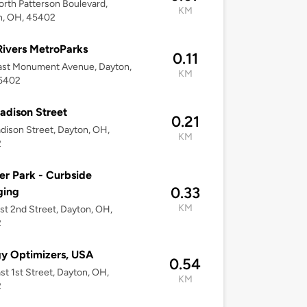
rth Patterson Boulevard,
KM
n, OH, 45402
Rivers MetroParks
0.11
ast Monument Avenue, Dayton,
KM
5402
adison Street
0.21
dison Street, Dayton, OH,
KM
2
r Park - Curbside
0.33
ging
KM
st 2nd Street, Dayton, OH,
2
y Optimizers, USA
0.54
st 1st Street, Dayton, OH,
KM
2