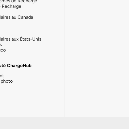
ornes de Recharge
e Recharge
laires au Canada
laires aux États-Unis
s
sco
té ChargeHub
nt
photo