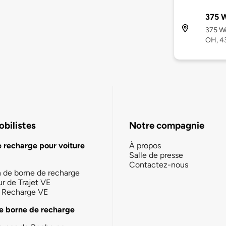
375 W
375 We
OH, 4
bilistes
Notre compagnie
e recharge pour voiture
À propos
Salle de presse
Contactez-nous
n de borne de recharge
ur de Trajet VE
la Recharge VE
e borne de recharge