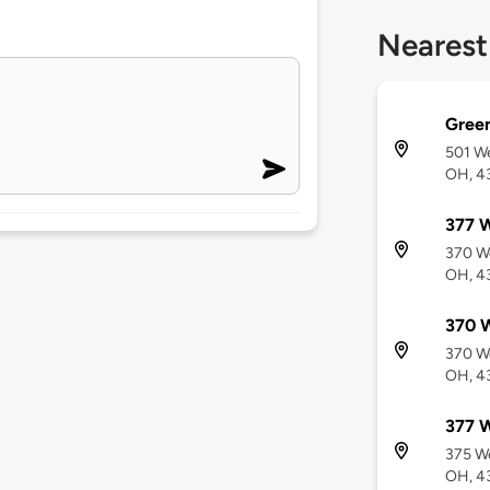
Nearest
Green
501 We
OH, 4
377 W
370 We
OH, 4
370 W
370 We
OH, 4
377 W
375 We
OH, 4