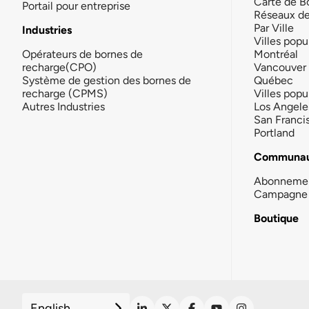
Carte de B
Portail pour entreprise
Réseaux d
Par Ville
Industries
Villes popu
Opérateurs de bornes de
Montréal
recharge(CPO)
Vancouver
Système de gestion des bornes de
Québec
recharge (CPMS)
Villes popu
Autres Industries
Los Angele
San Franci
Portland
Communau
Abonneme
Campagne 
Boutique
English