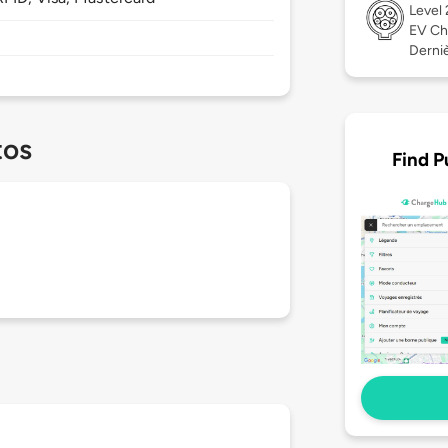
Level
EV Ch
Derniè
tos
Find P