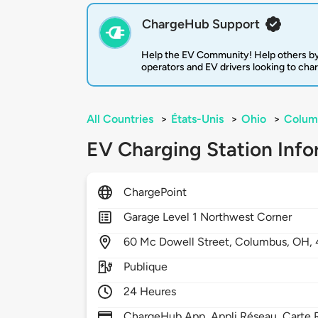
ChargeHub Support
Help the EV Community! Help others by
operators and EV drivers looking to cha
All Countries
>
États-Unis
>
Ohio
>
Colum
EV Charging Station Info
ChargePoint
Garage Level 1 Northwest Corner
60
Mc Dowell Street,
Columbus,
OH,
Publique
24 Heures
ChargeHub App, Appli Réseau, Carte R