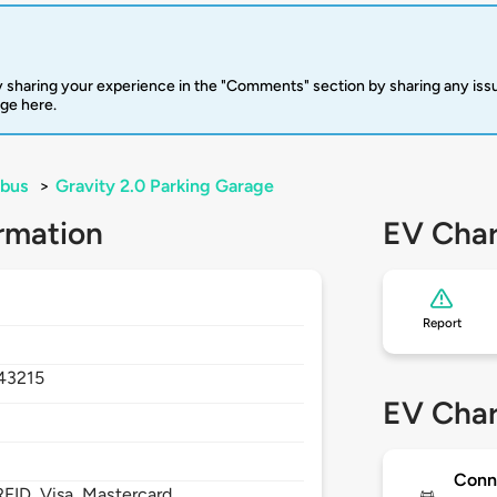
 sharing your experience in the "Comments" section by sharing any is
rge here.
bus
>
Gravity 2.0 Parking Garage
rmation
EV Char
Report
43215
EV Char
Conn
FID, Visa, Mastercard