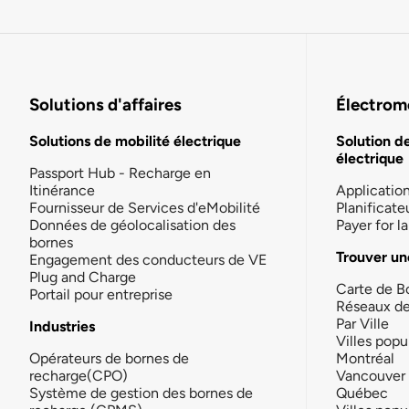
Solutions d'affaires
Électromo
Solutions de mobilité électrique
Solution d
électrique
Passport Hub - Recharge en
Itinérance
Applicatio
Fournisseur de Services d'eMobilité
Planificate
Données de géolocalisation des
Payer for 
bornes
Trouver un
Engagement des conducteurs de VE
Plug and Charge
Carte de B
Portail pour entreprise
Réseaux d
Par Ville
Industries
Villes popu
Opérateurs de bornes de
Montréal
recharge(CPO)
Vancouver
Système de gestion des bornes de
Québec