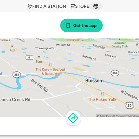
FIND A STATION
STORE
Get the app