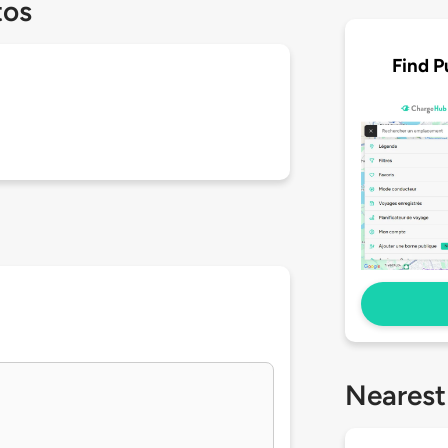
tos
Find P
Nearest