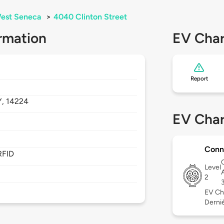
est Seneca
>
4040 Clinton Street
rmation
EV Char
Report
Y,
14224
EV Char
Conn
RFID
Level
2
EV Ch
Dernièr