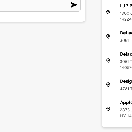
LJP P
1300 C
14224
DeLa
3061 T
Delac
3061 T
14059
Desi
4781 T
Apple
2875 
NY, 1