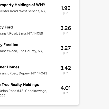
roperty Holdings of WNY
1.96
enter Road, West Seneca, NY,
KM
cy Ford
3.26
ransit Road, Elma, NY, 14059
KM
y Ford Inc
3.27
ransit Road, Erie County, NY,
KM
gner Homes
3.42
ransit Road, Depew, NY, 14043
KM
 Tree Realty Holdings
4.01
Union Road #48, Cheektowaga,
KM
4227