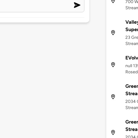
700 We
Stream
Valle
Supe
23 Gre
Stream
EVolv
null 1
Roseda
Green
Strea
2034 G
Stream
Green
Stre
2034 G