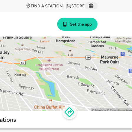
FIND A STATION
STORE
Get the app
ations