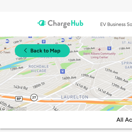
EV Business So
Back to Map
All A