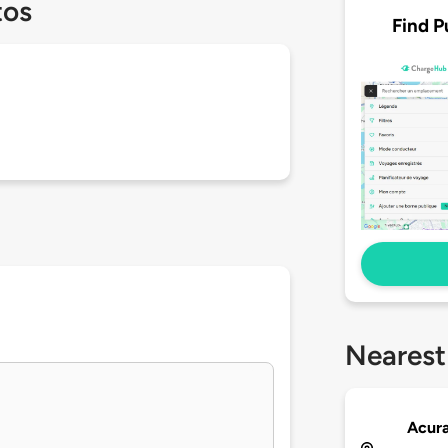
tos
Find P
Nearest
Acura