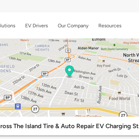
lutions
EV Drivers
Our Company
Resources
cross The Island Tire & Auto Repair EV Charging St