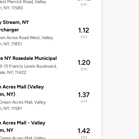
st Merrick Road, Valley
KM
, NY, 11580
y Stream, NY
1.12
rcharger
KM
en Acres Road West, Valley
, NY, 11851
e NY Rosedale Municipal
1.20
39-15 Francis Lewis Boulevard,
KM
le, NY, 11422
 Acres Mall (Valley
1.37
m, NY)
KM
reen Acres Mall, Valley
, NY, 11581
 Acres Mall - Valley
1.42
am, NY
KM
reen Acres Mall, Valley