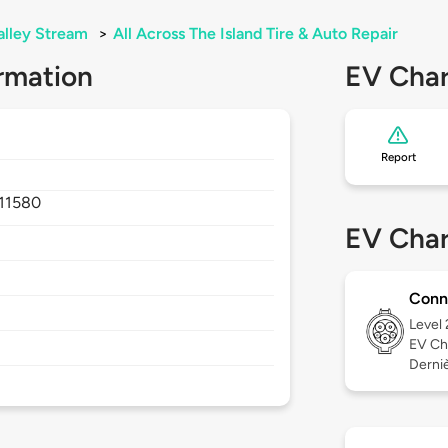
alley Stream
>
All Across The Island Tire & Auto Repair
rmation
EV Char
Report
11580
EV Char
Conn
Level
EV Ch
Derniè