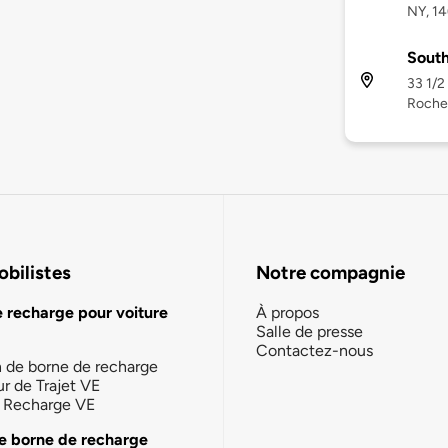
NY, 1
Sout
33 1/2
Roches
bilistes
Notre compagnie
e recharge pour voiture
À propos
Salle de presse
Contactez-nous
n de borne de recharge
ur de Trajet VE
la Recharge VE
e borne de recharge