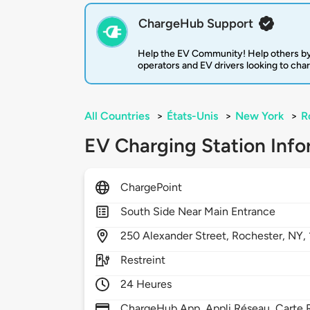
ChargeHub Support
Help the EV Community! Help others by
operators and EV drivers looking to cha
All Countries
>
États-Unis
>
New York
>
R
EV Charging Station Info
ChargePoint
South Side Near Main Entrance
250
Alexander Street,
Rochester,
NY,
Restreint
24 Heures
ChargeHub App, Appli Réseau, Carte R