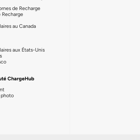
ornes de Recharge
e Recharge
laires au Canada
laires aux États-Unis
s
sco
té ChargeHub
nt
photo