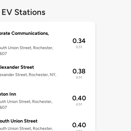
 EV Stations
orate Communications,
0.34
KM
uth Union Street, Rochester,
4607
lexander Street
0.38
exander Street, Rochester, NY,
KM
ton Inn
0.40
uth Union Street, Rochester,
KM
4607
outh Union Street
0.40
uth Union Street, Rochester,