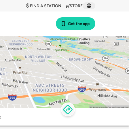
FIND A STATION
STORE
Get the app
s