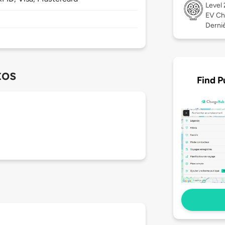
Level
EV Ch
Derniè
tos
Find P