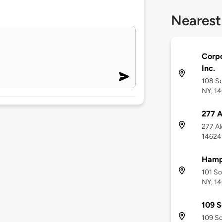
Nearest
Corp
Inc.
108 So
NY, 1
277 A
277 Al
14624
Hamp
101 So
NY, 1
109 S
109 So