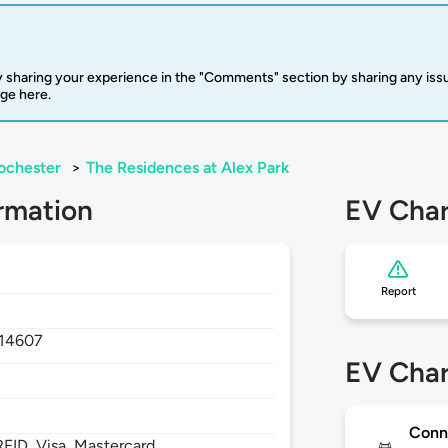
 sharing your experience in the "Comments" section by sharing any is
rge here.
ochester
>
The Residences at Alex Park
rmation
EV Char
Report
14607
EV Char
Conn
FID, Visa, Mastercard