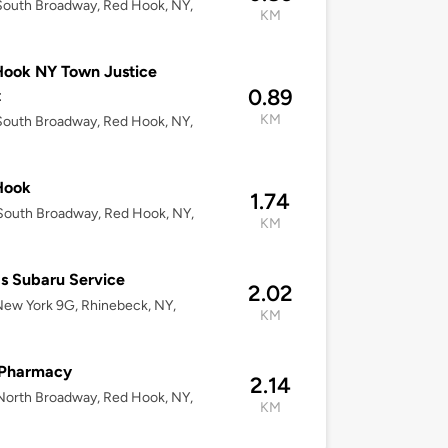
outh Broadway, Red Hook, NY,
KM
ook NY Town Justice
0.89
t
KM
outh Broadway, Red Hook, NY,
Hook
1.74
South Broadway, Red Hook, NY,
KM
s Subaru Service
2.02
ew York 9G, Rhinebeck, NY,
KM
Pharmacy
2.14
orth Broadway, Red Hook, NY,
KM