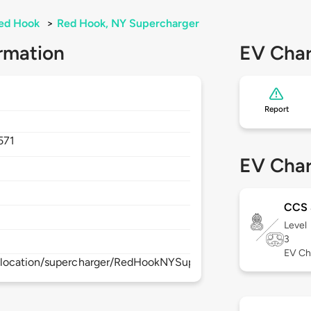
ed Hook
>
Red Hook, NY Supercharger
rmation
EV Char
Report
571
EV Char
CCS 
Level
3
EV Ch
/location/supercharger/RedHookNYSupercharger