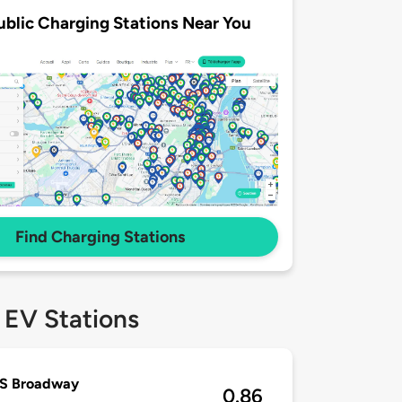
ublic Charging Stations Near You
Find Charging Stations
 EV Stations
 S Broadway
0.86