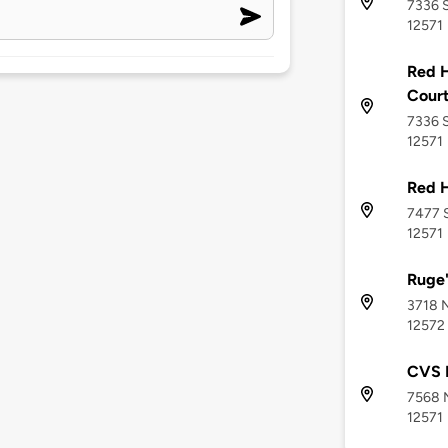
7336 S
12571
Red H
Cour
7336 S
12571
Red 
7477 
12571
Ruge'
3718 N
12572
CVS 
7568 N
12571