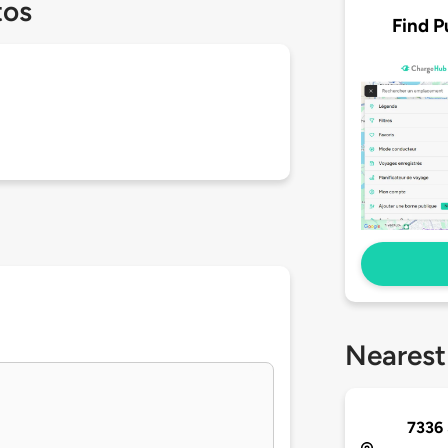
tos
Find P
Nearest
7336