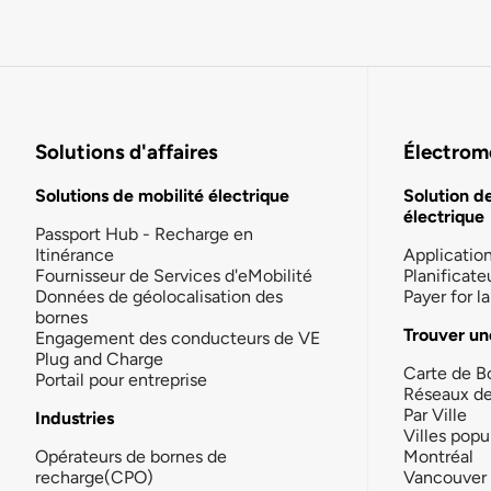
Solutions d'affaires
Électromo
Solutions de mobilité électrique
Solution d
électrique
Passport Hub - Recharge en
Itinérance
Applicatio
Fournisseur de Services d'eMobilité
Planificate
Données de géolocalisation des
Payer for 
bornes
Trouver un
Engagement des conducteurs de VE
Plug and Charge
Carte de B
Portail pour entreprise
Réseaux d
Par Ville
Industries
Villes popu
Opérateurs de bornes de
Montréal
recharge(CPO)
Vancouver