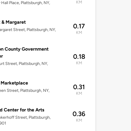
KM
 Hall Place, Plattsburgh, NY,
 & Margaret
0.17
rgaret Street, Plattsburgh, NY,
KM
ton County Government
0.18
er
KM
rt Street, Plattsburgh, NY,
 Marketplace
0.31
en Street, Plattsburgh, NY,
KM
d Center for the Arts
0.36
nkerhoff Street, Plattsburgh,
KM
2901