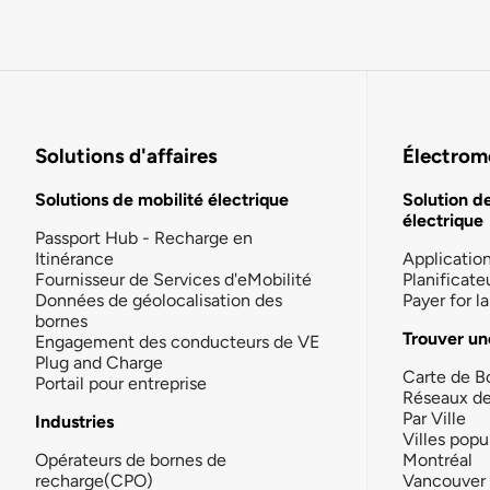
Solutions d'affaires
Électromo
Solutions de mobilité électrique
Solution d
électrique
Passport Hub - Recharge en
Itinérance
Applicatio
Fournisseur de Services d'eMobilité
Planificate
Données de géolocalisation des
Payer for 
bornes
Trouver un
Engagement des conducteurs de VE
Plug and Charge
Carte de B
Portail pour entreprise
Réseaux d
Par Ville
Industries
Villes popu
Opérateurs de bornes de
Montréal
recharge(CPO)
Vancouver