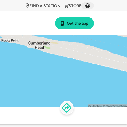
FIND A STATION
STORE
Get the app