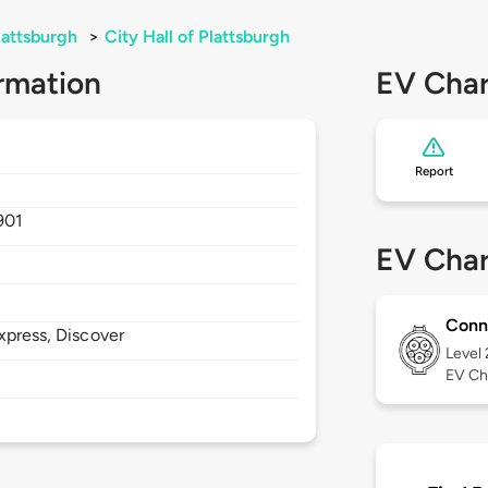
lattsburgh
>
City Hall of Plattsburgh
rmation
EV Char
Report
901
EV Char
Conn
xpress, Discover
Level
EV Ch