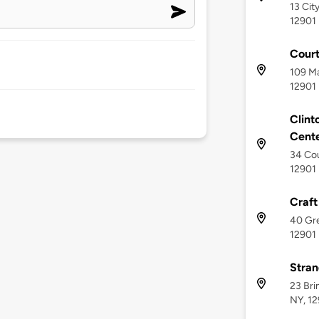
13 City
12901
Court
109 Ma
12901
Clin
Cent
34 Cou
12901
Craft
40 Gre
12901
Stran
23 Bri
NY, 1