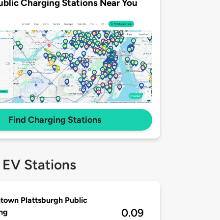
ublic Charging Stations Near You
Find Charging Stations
 EV Stations
own Plattsburgh Public
0.09
ng