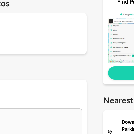
Find P
tos
Nearest
Downt
Parki