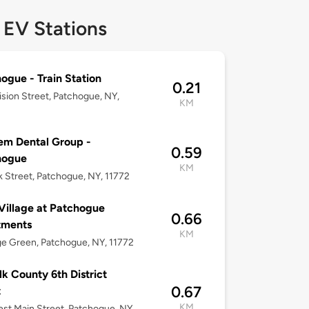
 EV Stations
ogue - Train Station
0.21
ision Street, Patchogue, NY,
KM
m Dental Group -
0.59
hogue
KM
 Street, Patchogue, NY, 11772
illage at Patchogue
0.66
tments
KM
age Green, Patchogue, NY, 11772
lk County 6th District
0.67
t
KM
st Main Street, Patchogue, NY,