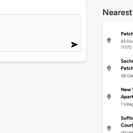
Nearest
Patch
45 Div
11772
Sache
Patc
38 Oak
New V
Apar
1 Vill
Suffo
Cour
150 We