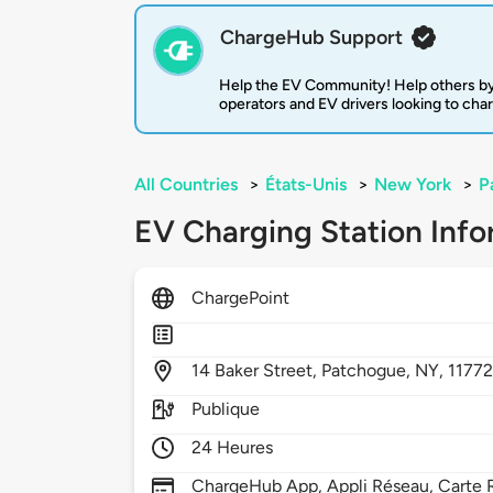
ChargeHub Support
Help the EV Community! Help others by
operators and EV drivers looking to cha
All Countries
>
États-Unis
>
New York
>
P
EV Charging Station Info
ChargePoint
14
Baker Street,
Patchogue,
NY,
1177
Publique
24 Heures
ChargeHub App, Appli Réseau, Carte R