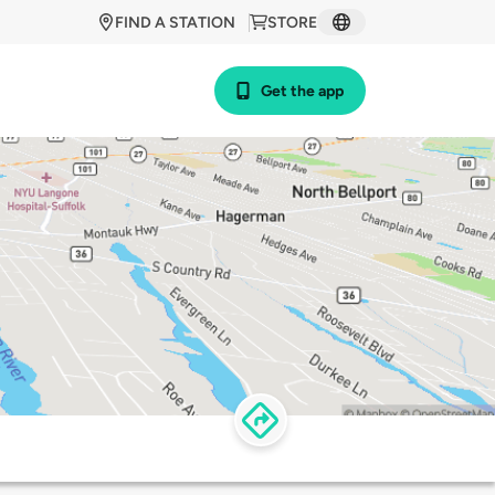
FIND A STATION
STORE
Get the app