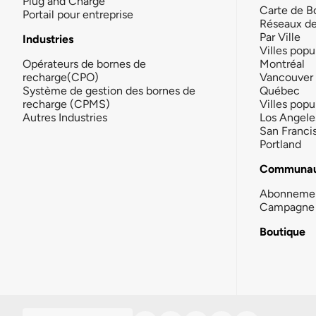
Plug and Charge
Carte de B
Portail pour entreprise
Réseaux d
Par Ville
Industries
Villes popu
Opérateurs de bornes de
Montréal
recharge(CPO)
Vancouver
Système de gestion des bornes de
Québec
recharge (CPMS)
Villes popu
Autres Industries
Los Angele
San Franci
Portland
Communau
Abonneme
Campagne 
Boutique