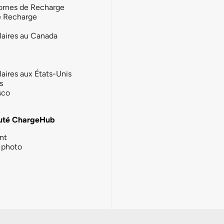
ornes de Recharge
e Recharge
laires au Canada
laires aux États-Unis
s
sco
té ChargeHub
nt
photo