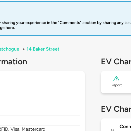
 sharing your experience in the "Comments" section by sharing any is
rge here.
atchogue
>
14 Baker Street
rmation
EV Char
Report
2
EV Char
Conn
FID, Visa, Mastercard