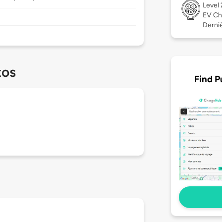
Level
EV Ch
Derniè
tos
Find P