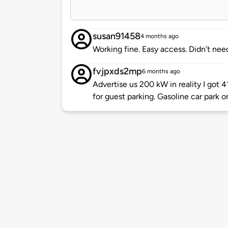
susan91458
4 months ago
Working fine. Easy access. Didn’t nee
fvjpxds2mp
6 months ago
Advertise us 200 kW in reality I got 4
for guest parking. Gasoline car park o