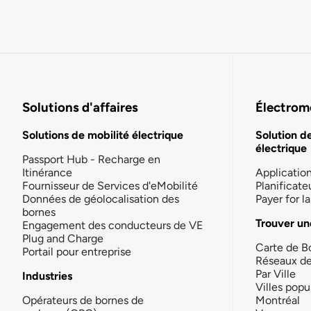
Solutions d'affaires
Électromo
Solutions de mobilité électrique
Solution d
électrique
Passport Hub - Recharge en
Itinérance
Applicatio
Fournisseur de Services d'eMobilité
Planificate
Données de géolocalisation des
Payer for 
bornes
Trouver un
Engagement des conducteurs de VE
Plug and Charge
Carte de B
Portail pour entreprise
Réseaux d
Par Ville
Industries
Villes popu
Opérateurs de bornes de
Montréal