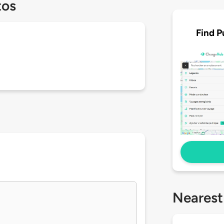
tos
Find P
Nearest