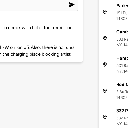
Park
151 Bu
14303
d to check with hotel for permission.
Cambr
333 Ra
NY, 1
1 kW on ioniq5. Also, there is no rules
n the charging place blocking artist.
Hamp
501 Ra
NY, 1
Red 
2 Buff
14303
332 P
332 Pr
NY, 1