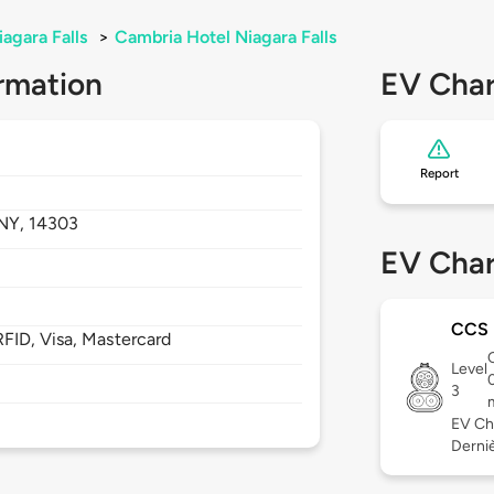
iagara Falls
>
Cambria Hotel Niagara Falls
rmation
EV Char
Report
NY,
14303
EV Char
CCS
FID, Visa, Mastercard
Level
3
EV Ch
Derniè