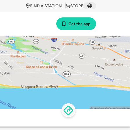
FIND A STATION
STORE
Get the app