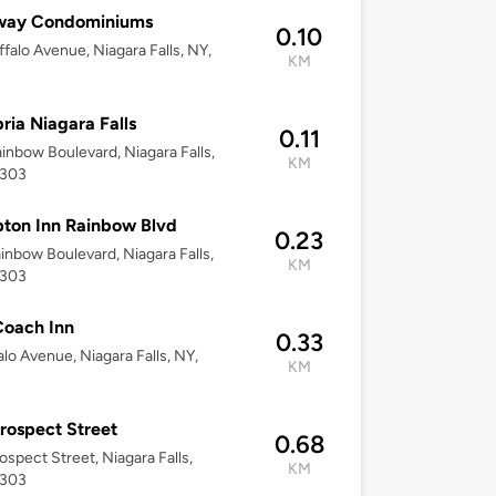
way Condominiums
0.10
ffalo Avenue, Niagara Falls, NY,
KM
ia Niagara Falls
0.11
inbow Boulevard, Niagara Falls,
KM
4303
ton Inn Rainbow Blvd
0.23
inbow Boulevard, Niagara Falls,
KM
4303
Coach Inn
0.33
alo Avenue, Niagara Falls, NY,
KM
rospect Street
0.68
ospect Street, Niagara Falls,
KM
4303