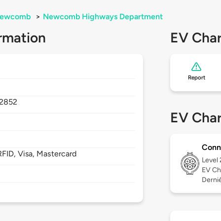
ewcomb
>
Newcomb Highways Department
rmation
EV Char
Report
12852
EV Char
Conn
FID, Visa, Mastercard
Level
EV Ch
Derniè