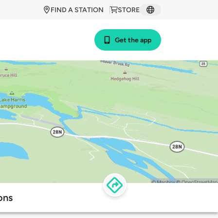
FIND A STATION
STORE
Get the app
ons