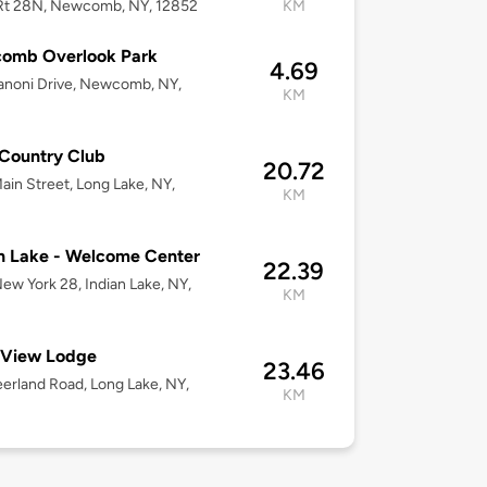
Rt 28N, Newcomb, NY, 12852
KM
omb Overlook Park
4.69
anoni Drive, Newcomb, NY,
KM
Country Club
20.72
ain Street, Long Lake, NY,
KM
n Lake - Welcome Center
22.39
ew York 28, Indian Lake, NY,
KM
 View Lodge
23.46
erland Road, Long Lake, NY,
KM