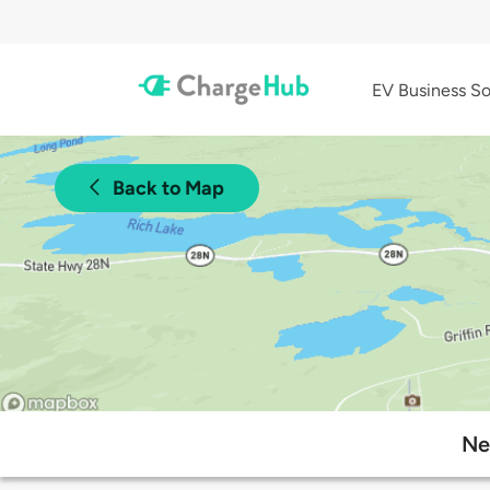
EV Business So
Back to Map
Ne