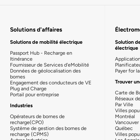
Solutions d'affaires
Électromo
Solutions de mobilité électrique
Solution d
électrique
Passport Hub - Recharge en
Itinérance
Applicatio
Fournisseur de Services d'eMobilité
Planificate
Données de géolocalisation des
Payer for 
bornes
Trouver un
Engagement des conducteurs de VE
Plug and Charge
Carte de B
Portail pour entreprise
Réseaux d
Par Ville
Industries
Villes popu
Opérateurs de bornes de
Montréal
recharge(CPO)
Vancouver
Système de gestion des bornes de
Québec
recharge (CPMS)
Villes popu