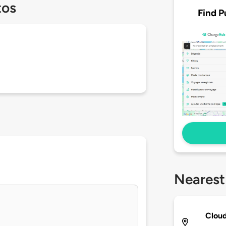
tos
Find P
Nearest
Cloud