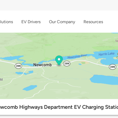
lutions
EV Drivers
Our Company
Resources
wcomb Highways Department EV Charging Stati