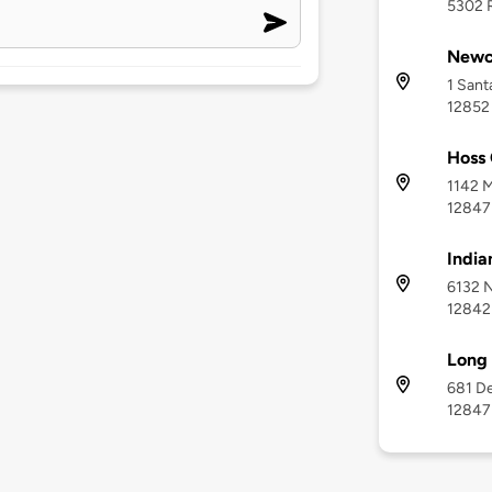
5302 
Newc
1 Sant
12852
Hoss 
1142 M
12847
India
6132 N
12842
Long
681 De
12847