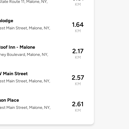
tate Route 11, Malone, NY,
KM
olodge
1.64
st Main Street, Malone, NY,
KM
oof Inn - Malone
2.17
ney Boulevard, Malone, NY,
KM
 Main Street
2.57
st Main Street, Malone, NY,
KM
son Place
2.61
st Main Street, Malone, NY,
KM