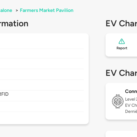
alone
>
Farmers Market Pavilion
rmation
EV Char
Report
EV Char
Conn
RFID
Level
EV Ch
Derniè