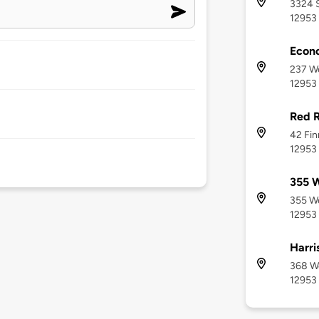
3324 S
12953
Econ
237 We
12953
Red R
42 Fin
12953
355 W
355 We
12953
Harri
368 We
12953