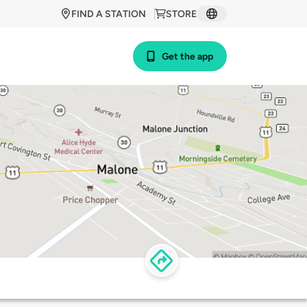
FIND A STATION
STORE
Get the app