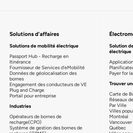
Solutions d'affaires
Électromo
Solutions de mobilité électrique
Solution d
électrique
Passport Hub - Recharge en
Itinérance
Applicatio
Fournisseur de Services d'eMobilité
Planificate
Données de géolocalisation des
Payer for 
bornes
Trouver un
Engagement des conducteurs de VE
Plug and Charge
Carte de B
Portail pour entreprise
Réseaux d
Par Ville
Industries
Villes popu
Opérateurs de bornes de
Montréal
recharge(CPO)
Vancouver
Système de gestion des bornes de
Québec