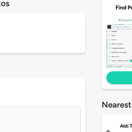
tos
Find P
Nearest
Aldi 