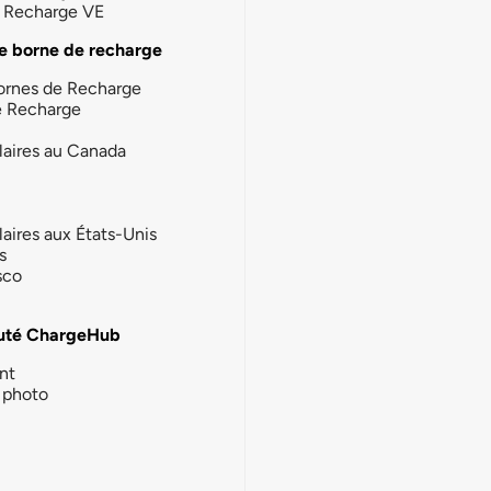
la Recharge VE
e borne de recharge
ornes de Recharge
e Recharge
laires au Canada
laires aux États-Unis
s
sco
té ChargeHub
nt
photo