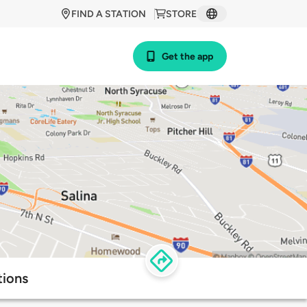
FIND A STATION
STORE
Get the app
tions