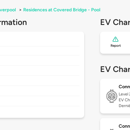
iverpool
>
Residences at Covered Bridge - Pool
rmation
EV Char
Report
EV Char
Conn
Level
EV Ch
Derniè
Conn