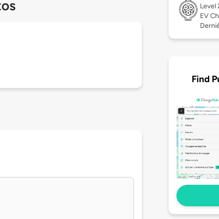
tos
Level
EV Ch
Derniè
Find P