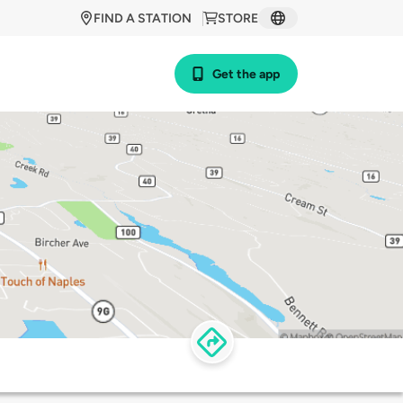
FIND A STATION
STORE
Get the app