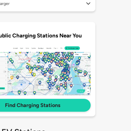
arger
ublic Charging Stations Near You
Find Charging Stations