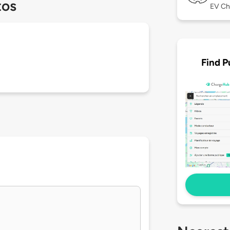
tos
EV Ch
Find P