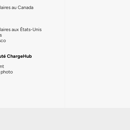
laires au Canada
laires aux États-Unis
s
sco
té ChargeHub
nt
photo