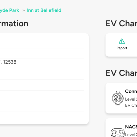
yde Park
>
Inn at Bellefield
rmation
EV Char
Report
Y,
12538
EV Char
Conn
Level
EV Ch
NAC
Level