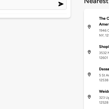
Nearest
The C
Ameri
1946 
NY, 1
ShopR
3532 N
12601
Dassa
5 St A
12538
Weid
323 Up
12528