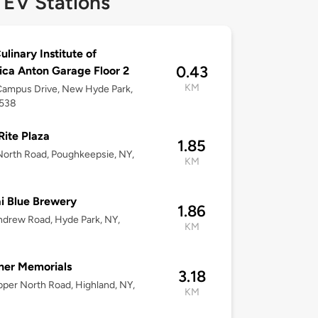
 EV Stations
ulinary Institute of
0.43
ca Anton Garage Floor 2
KM
Campus Drive, New Hyde Park,
2538
ite Plaza
1.85
orth Road, Poughkeepsie, NY,
KM
i Blue Brewery
1.86
ndrew Road, Hyde Park, NY,
KM
ner Memorials
3.18
per North Road, Highland, NY,
KM