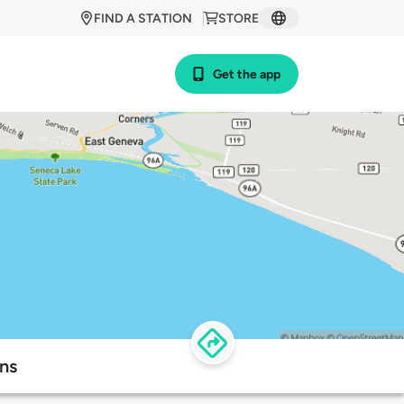
FIND A STATION
STORE
Get the app
ns