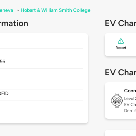
eneva
>
Hobart & William Smith College
rmation
EV Char
Report
56
EV Char
Conn
RFID
Level
EV Ch
Derniè