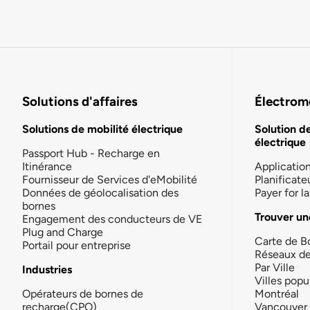
Solutions d'affaires
Électromo
Solutions de mobilité électrique
Solution d
électrique
Passport Hub - Recharge en
Itinérance
Applicatio
Fournisseur de Services d'eMobilité
Planificate
Données de géolocalisation des
Payer for 
bornes
Trouver un
Engagement des conducteurs de VE
Plug and Charge
Carte de B
Portail pour entreprise
Réseaux d
Par Ville
Industries
Villes popu
Opérateurs de bornes de
Montréal
recharge(CPO)
Vancouver