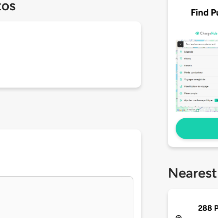
tos
Find P
Nearest
288 P