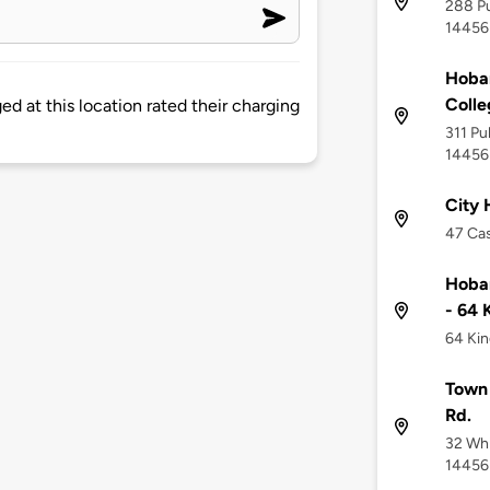
288 Pu
14456
Hobar
Colle
d at this location rated their charging
311 Pu
14456
City 
47 Cas
Hobar
- 64 
64 Kin
Town 
Rd.
32 Whi
14456