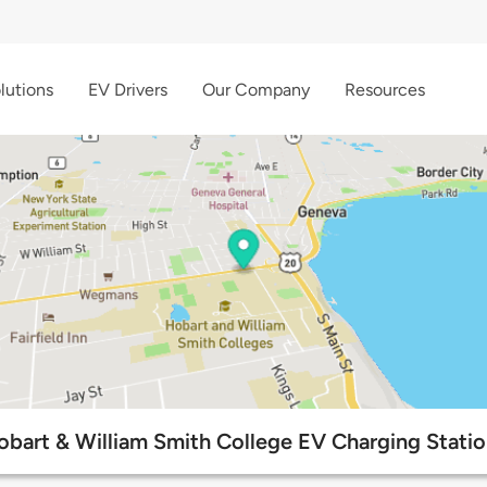
lutions
EV Drivers
Our Company
Resources
obart & William Smith College EV Charging Statio