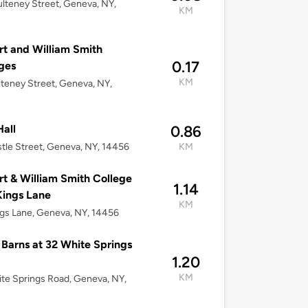
lteney Street, Geneva, NY,
KM
t and William Smith
0.17
ges
KM
lteney Street, Geneva, NY,
Hall
0.86
tle Street, Geneva, NY, 14456
KM
t & William Smith College
1.14
Kings Lane
KM
gs Lane, Geneva, NY, 14456
Barns at 32 White Springs
1.20
KM
te Springs Road, Geneva, NY,