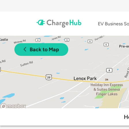
EV Business So
Back to Map
H