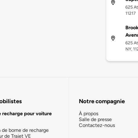
625 At
11217
Brook
Avenu
625 At
NY, 11
bilistes
Notre compagnie
e recharge pour voiture
À propos
Salle de presse
Contactez-nous
n de borne de recharge
ur de Trajet VE