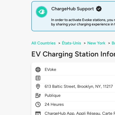
ChargeHub Support
In order to activate Evoke stations, yo
by sharing your charging experience in
All Countries
>
États-Unis
>
New York
>
B
EV Charging Station Info
EVoke
613
Baltic Street,
Brooklyn,
NY,
11217
Publique
24 Heures
ChargeHub App, Appli Réseau, Carte 