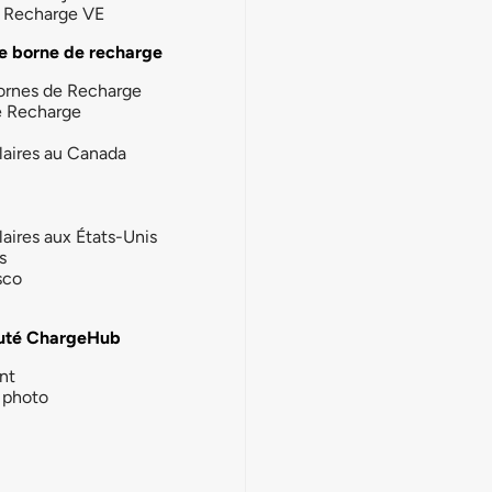
la Recharge VE
e borne de recharge
ornes de Recharge
e Recharge
laires au Canada
laires aux États-Unis
s
sco
té ChargeHub
nt
photo