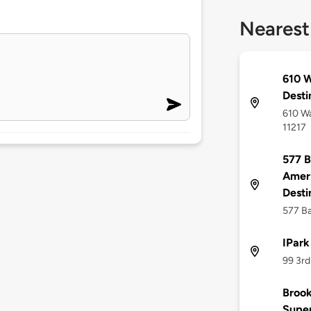
Nearest
610 W
Desti
610 Wa
11217
577 B
Ameri
Desti
577 Ba
IPark
99 3rd
Brook
Supe