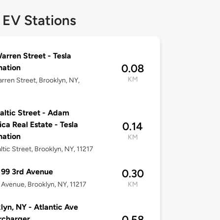
 EV Stations
arren Street - Tesla
0.08
nation
KM
rren Street, Brooklyn, NY,
altic Street - Adam
ca Real Estate - Tesla
0.14
nation
KM
ltic Street, Brooklyn, NY, 11217
 99 3rd Avenue
0.30
 Avenue, Brooklyn, NY, 11217
KM
lyn, NY - Atlantic Ave
0.58
rcharger