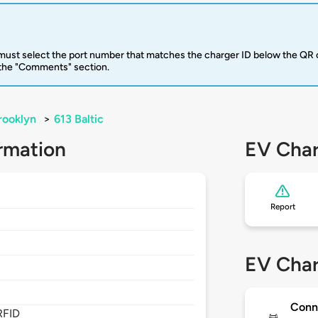
u must select the port number that matches the charger ID below the QR 
 the "Comments" section.
rooklyn
>
613 Baltic
rmation
EV Char
Report
EV Char
Conn
RFID