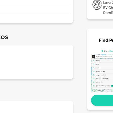
Level
EV Ch
Derniè
tos
Find P