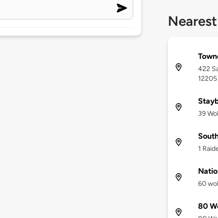
Nearest
Town
422 Sa
12205
Stay
39 Wol
South
1 Raid
Natio
60 wol
80 W