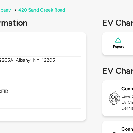
lbany
>
420 Sand Creek Road
rmation
EV Char
Report
12205A,
Albany,
NY,
12205
EV Char
Conn
RFID
Level
EV Ch
Derniè
Conn