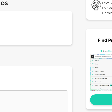
tos
Level
EV Ch
Derniè
Find P