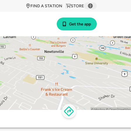
FIND A STATION
STORE
Get the app