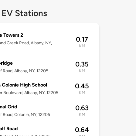
 EV Stations
e Towers 2
0.17
nd Creek Road, Albany, NY,
KM
bridge
0.35
f Road, Albany, NY, 12205
KM
 Colonie High School
0.45
er Boulevard, Albany, NY, 12205
KM
nal Grid
0.63
f Road, Colonie, NY, 12205
KM
olf Road
0.64