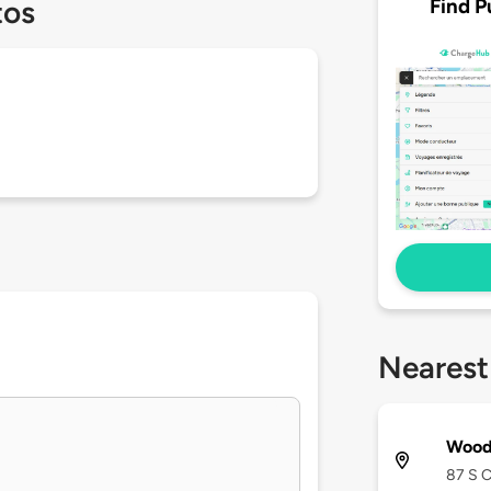
Find P
tos
Nearest
Wood
87 S C