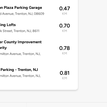
on Plaza Parking Garage
0.47
d Avenue, Trenton, NJ, 08609
KM
ing Lofts
0.70
rk Street, Trenton, NJ, 8611
KM
er County Improvement
0.78
rity
KM
ilton Avenue, Trenton, NJ,
 Parking - Trenton, NJ
0.81
ilton Avenue, Trenton, NJ,
KM