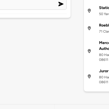
Stati
50 Yar
Roebl
71 Cla
Merc
Autho
80 Ham
08611
Juror
80 Ham
08611