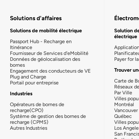
Solutions d'affaires
Électromo
Solutions de mobilité électrique
Solution d
électrique
Passport Hub - Recharge en
Itinérance
Applicatio
Fournisseur de Services d'eMobilité
Planificate
Données de géolocalisation des
Payer for 
bornes
Trouver un
Engagement des conducteurs de VE
Plug and Charge
Carte de B
Portail pour entreprise
Réseaux d
Par Ville
Industries
Villes popu
Opérateurs de bornes de
Montréal
recharge(CPO)
Vancouver
Système de gestion des bornes de
Québec
recharge (CPMS)
Villes popu
Autres Industries
Los Angele
San Franci