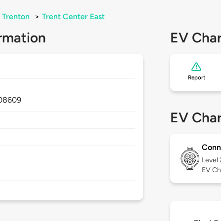
Trenton
>
Trent Center East
rmation
EV Char
Report
08609
EV Char
Conn
Level
EV Ch