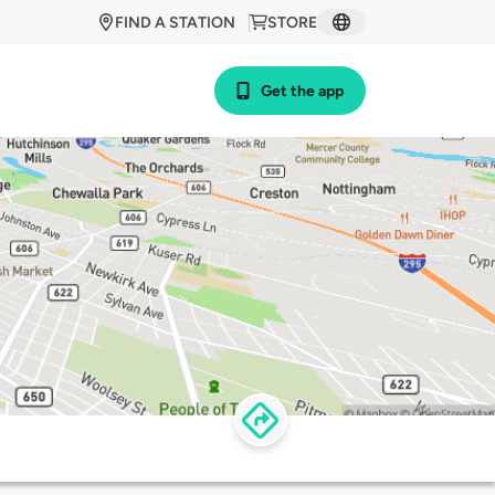
FIND A STATION
STORE
Get the app