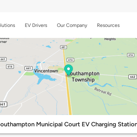
lutions
EV Drivers
Our Company
Resources
outhampton Municipal Court EV Charging Statio