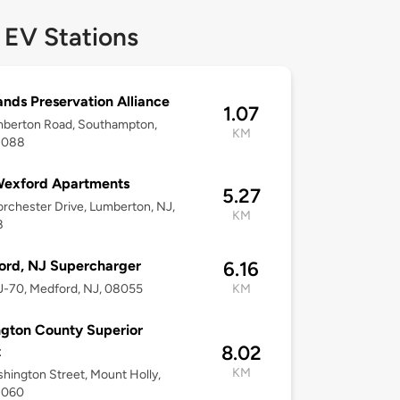
 EV Stations
ands Preservation Alliance
1.07
mberton Road, Southampton,
KM
8088
Wexford Apartments
5.27
rchester Drive, Lumberton, NJ,
KM
8
ord, NJ Supercharger
6.16
J-70, Medford, NJ, 08055
KM
ngton County Superior
8.02
t
KM
hington Street, Mount Holly,
8060