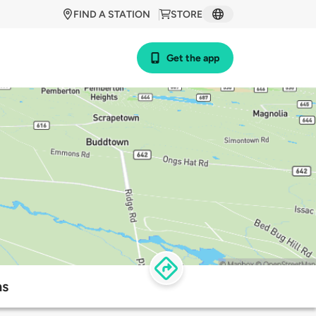
FIND A STATION
STORE
Get the app
ns