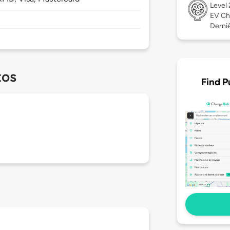
Level
EV Ch
Dernièr
tos
Find P