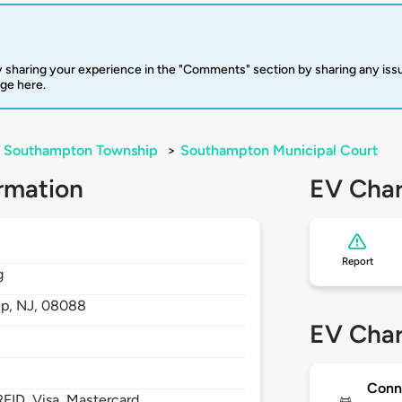
 sharing your experience in the "Comments" section by sharing any is
rge here.
Southampton Township
>
Southampton Municipal Court
rmation
EV Char
Report
g
ip,
NJ,
08088
EV Char
Conn
FID, Visa, Mastercard