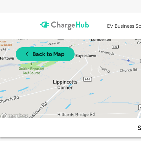
EV Business So
Back to Map
S