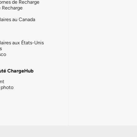
ornes de Recharge
e Recharge
laires au Canada
laires aux États-Unis
s
sco
té ChargeHub
nt
photo