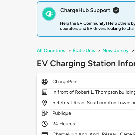
ChargeHub Support
Help the EV Community! Help others by
operators and EV drivers looking to cha
All Countries
>
États-Unis
>
New Jersey
>
EV Charging Station Info
ChargePoint
In front of Robert L. Thompson buildin
5
Retreat Road,
Southampton Townsh
Publique
24 Heures
ChargeHub App, Appli Réseau, Carte R