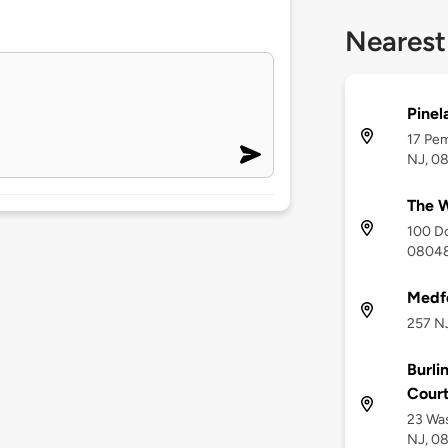
Nearest
Pinel
17 Pe
NJ, 0
The 
100 Do
0804
Medf
257 N
Burli
Cour
23 Was
NJ, 0