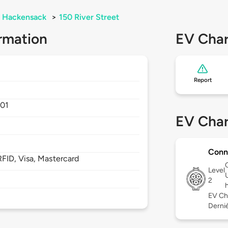
Hackensack
>
150 River Street
rmation
EV Char
Report
01
EV Char
Conn
FID, Visa, Mastercard
Level
2
EV Ch
Derniè