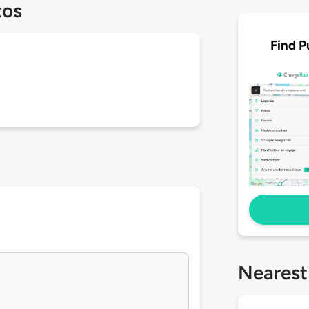
tos
Find P
Nearest