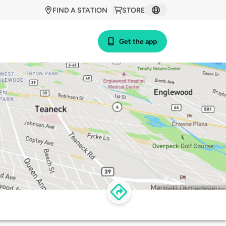
FIND A STATION
STORE
Get the app