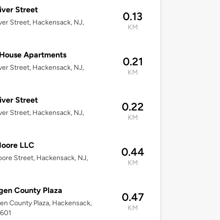
iver Street
0.13
ver Street, Hackensack, NJ,
KM
 House Apartments
0.21
ver Street, Hackensack, NJ,
KM
iver Street
0.22
ver Street, Hackensack, NJ,
KM
Moore LLC
0.44
ore Street, Hackensack, NJ,
KM
gen County Plaza
0.47
en County Plaza, Hackensack,
KM
7601