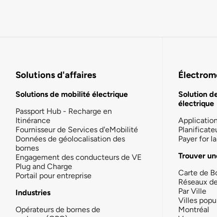
Solutions d'affaires
Électromo
Solutions de mobilité électrique
Solution d
électrique
Passport Hub - Recharge en
Itinérance
Applicatio
Fournisseur de Services d'eMobilité
Planificate
Données de géolocalisation des
Payer for 
bornes
Trouver un
Engagement des conducteurs de VE
Plug and Charge
Carte de B
Portail pour entreprise
Réseaux d
Par Ville
Industries
Villes popu
Opérateurs de bornes de
Montréal