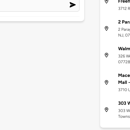
Freeh
3712 R
2 Pa
2 Para
NJ, 0
Walma
326 We
0772
Mace
Mall 
3710 U
303 W
303 We
Towns