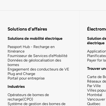
Solutions d'affaires
Électromo
Solutions de mobilité électrique
Solution d
électrique
Passport Hub - Recharge en
Itinérance
Applicatio
Fournisseur de Services d'eMobilité
Planificate
Données de géolocalisation des
Payer for 
bornes
Trouver un
Engagement des conducteurs de VE
Plug and Charge
Carte de B
Portail pour entreprise
Réseaux d
Par Ville
Industries
Villes popu
Opérateurs de bornes de
Montréal
recharge(CPO)
Vancouver
Système de gestion des bornes de
Québec