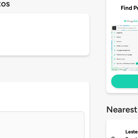
tos
Find P
Nearest
Leste