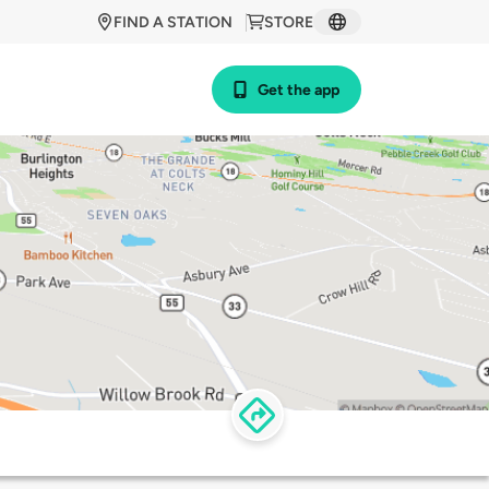
FIND A STATION
STORE
Get the app