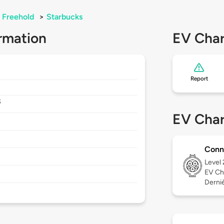
Freehold
>
Starbucks
rmation
EV Char
Report
8
EV Char
Conn
Level
EV Ch
Dernièr