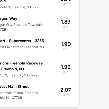
old
KM
oute 9, Freehold, NJ, 07728
ragon Way
1.89
gon Way, Freehold Township,
KM
7728
rt - Supercenter - 3236
1.90
st Main Street, Freehold, NJ,
KM
8
richs Freehold Raceway
1.99
- Freehold, NJ
KM
.S. 9, Freehold, NJ, 07728
est Main Street
2.07
st Main Street, Freehold
KM
hip, NJ, 07728