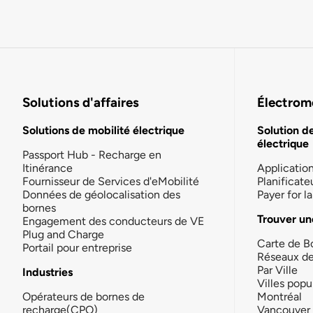
Solutions d'affaires
Électromo
Solutions de mobilité électrique
Solution d
électrique
Passport Hub - Recharge en
Itinérance
Applicatio
Fournisseur de Services d'eMobilité
Planificate
Données de géolocalisation des
Payer for 
bornes
Trouver un
Engagement des conducteurs de VE
Plug and Charge
Carte de B
Portail pour entreprise
Réseaux d
Par Ville
Industries
Villes popu
Opérateurs de bornes de
Montréal
recharge(CPO)
Vancouver