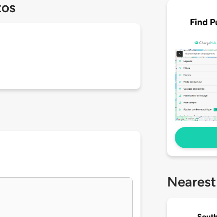
tos
Find P
Nearest
South