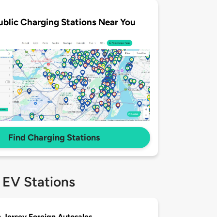
ublic Charging Stations Near You
Find Charging Stations
 EV Stations
 Jersey Foreign Autosales