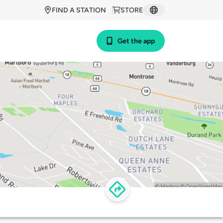
FIND A STATION
STORE
Get the app