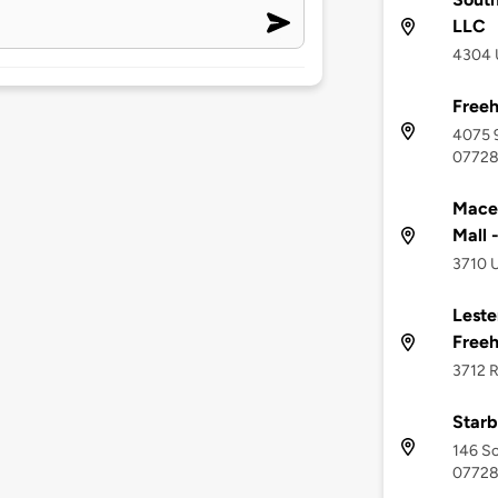
LLC
4304 U
Freeh
4075 9
0772
Mace
Mall 
3710 U
Leste
Freeh
3712 R
Star
146 So
0772