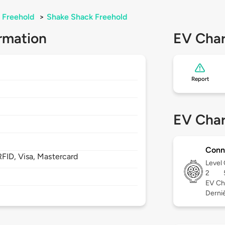
Freehold
>
Shake Shack Freehold
rmation
EV Char
Report
EV Char
Conn
FID, Visa, Mastercard
Level
2
EV Ch
Dernièr