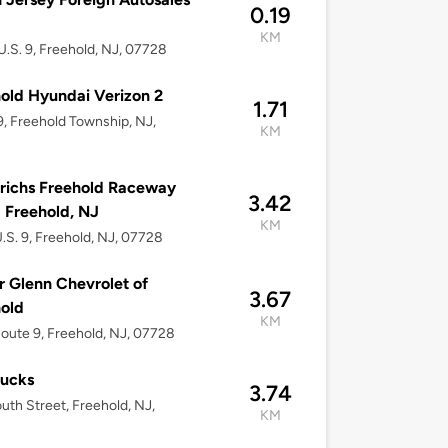
0.19
KM
.S. 9, Freehold, NJ, 07728
old Hyundai Verizon 2
1.71
, Freehold Township, NJ,
KM
8
richs Freehold Raceway
3.42
- Freehold, NJ
KM
.S. 9, Freehold, NJ, 07728
r Glenn Chevrolet of
3.67
old
KM
oute 9, Freehold, NJ, 07728
bucks
3.74
uth Street, Freehold, NJ,
KM
8