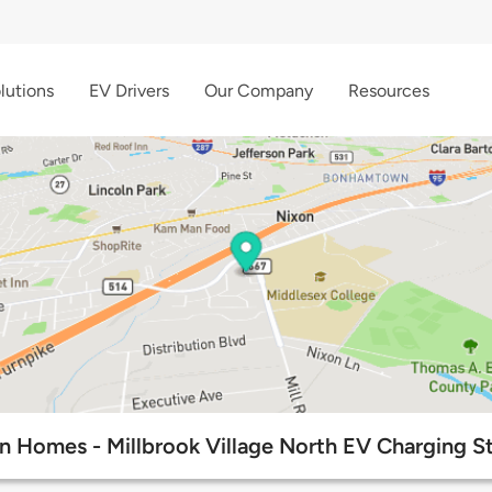
lutions
EV Drivers
Our Company
Resources
n Homes - Millbrook Village North EV Charging St