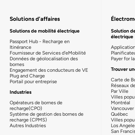
Solutions d'affaires
Électromo
Solutions de mobilité électrique
Solution d
électrique
Passport Hub - Recharge en
Itinérance
Applicatio
Fournisseur de Services d'eMobilité
Planificate
Données de géolocalisation des
Payer for 
bornes
Trouver un
Engagement des conducteurs de VE
Plug and Charge
Carte de B
Portail pour entreprise
Réseaux d
Par Ville
Industries
Villes popu
Opérateurs de bornes de
Montréal
recharge(CPO)
Vancouver
Système de gestion des bornes de
Québec
recharge (CPMS)
Villes popu
Autres Industries
Los Angele
San Franci