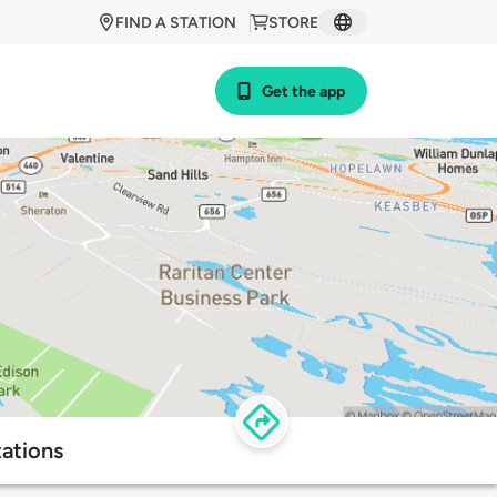
FIND A STATION
STORE
Get the app
ations