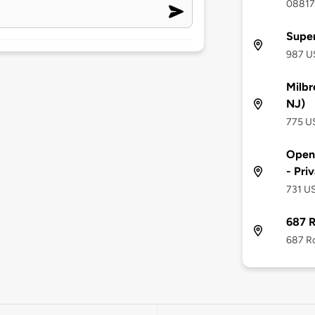
08817
Supe
987 US
Milbr
NJ)
775 US
Open 
- Pri
731 US
687 R
687 Ro