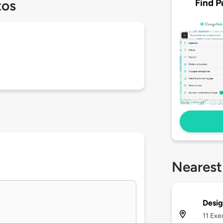
Find P
tos
Nearest
Desig
11 Exe