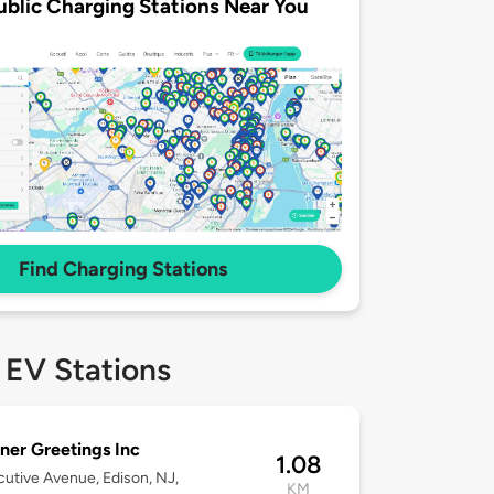
ublic Charging Stations Near You
Find Charging Stations
 EV Stations
ner Greetings Inc
1.08
cutive Avenue, Edison, NJ,
KM