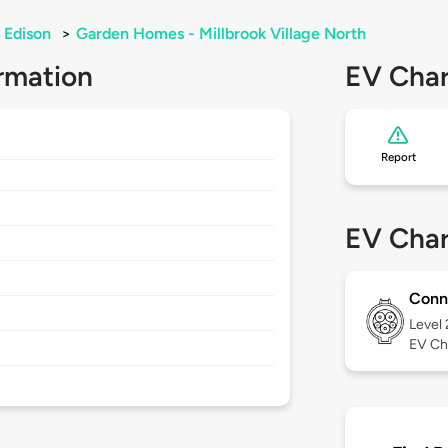
Edison
>
Garden Homes - Millbrook Village North
rmation
EV Char
Report
EV Char
Conn
Level
EV Ch