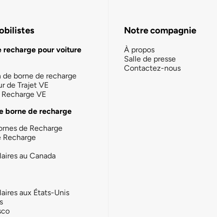
bilistes
Notre compagnie
e recharge pour voiture
À propos
Salle de presse
Contactez-nous
n de borne de recharge
ur de Trajet VE
la Recharge VE
e borne de recharge
ornes de Recharge
e Recharge
laires au Canada
laires aux États-Unis
s
sco