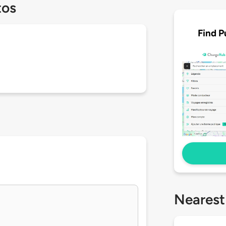
tos
Find P
Nearest