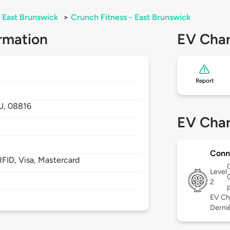
East Brunswick
>
Crunch Fitness - East Brunswick
rmation
EV Char
Report
J,
08816
EV Char
Conn
FID, Visa, Mastercard
Level
2
EV Ch
Derniè