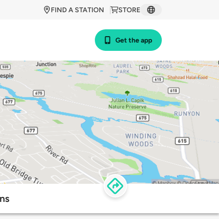
FIND A STATION
STORE
Get the app
ons