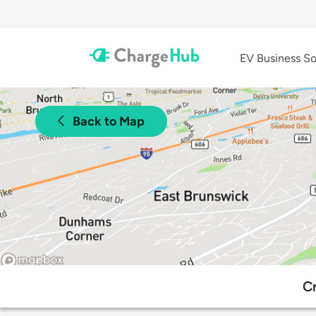
EV Business So
Back to Map
Cr