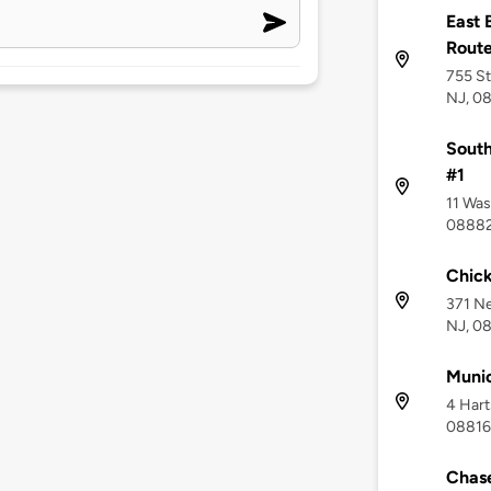
East 
Route
755 St
NJ, 0
South
#1
11 Was
0888
Chick
371 Ne
NJ, 0
Munic
4 Hart
08816
Chas