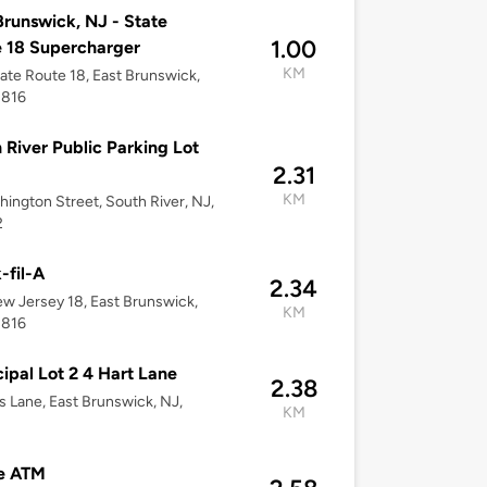
Brunswick, NJ - State
1.00
 18 Supercharger
KM
ate Route 18, East Brunswick,
8816
 River Public Parking Lot
2.31
KM
hington Street, South River, NJ,
2
-fil-A
2.34
w Jersey 18, East Brunswick,
KM
8816
ipal Lot 2 4 Hart Lane
2.38
s Lane, East Brunswick, NJ,
KM
e ATM