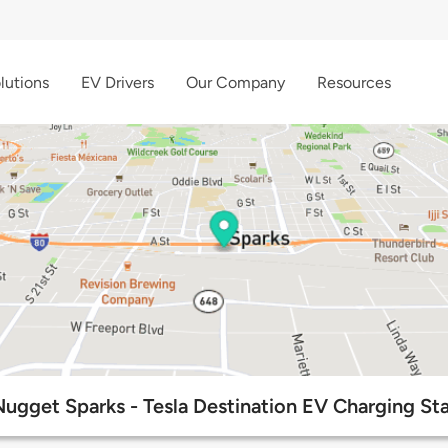
lutions
EV Drivers
Our Company
Resources
ugget Sparks - Tesla Destination EV Charging St