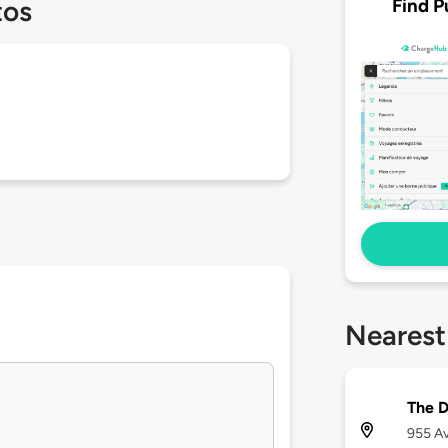
Find P
tos
Nearest
The D
955 Av