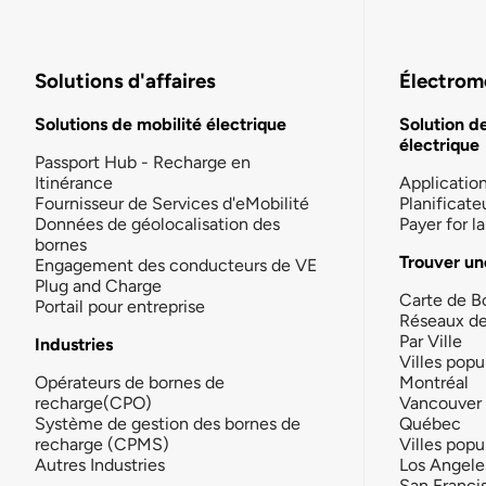
Solutions d'affaires
Électromo
Solutions de mobilité électrique
Solution d
électrique
Passport Hub - Recharge en
Itinérance
Applicatio
Fournisseur de Services d'eMobilité
Planificate
Données de géolocalisation des
Payer for 
bornes
Trouver un
Engagement des conducteurs de VE
Plug and Charge
Carte de B
Portail pour entreprise
Réseaux d
Par Ville
Industries
Villes popu
Opérateurs de bornes de
Montréal
recharge(CPO)
Vancouver
Système de gestion des bornes de
Québec
recharge (CPMS)
Villes popu
Autres Industries
Los Angele
San Franci