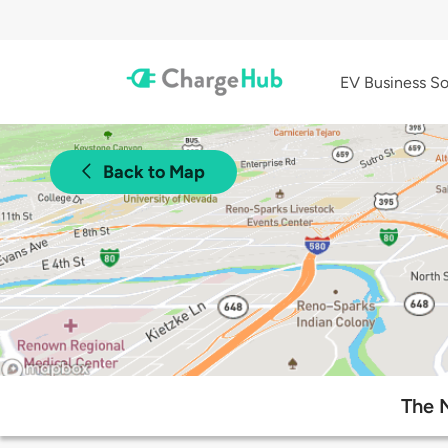
EV Business So
Back to Map
The N