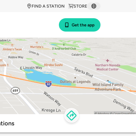
FIND A STATION
STORE
Get the app
ations