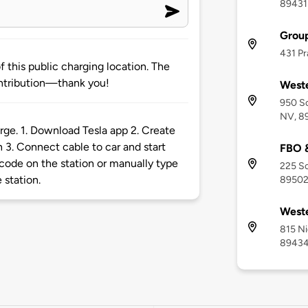
89431
Grou
431 Pr
 this public charging location. The
ntribution—thank you!
West
950 So
NV, 8
rge. 1. Download Tesla app 2. Create
3. Connect cable to car and start
FBO 
code on the station or manually type
225 So
 station.
8950
Weste
815 Ni
8943