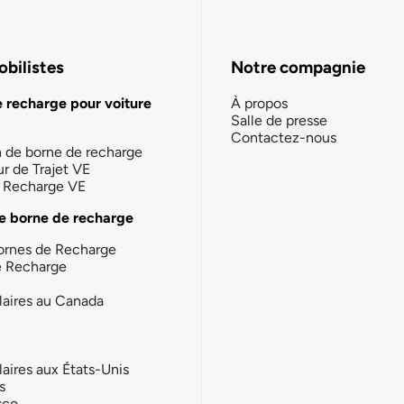
bilistes
Notre compagnie
e recharge pour voiture
À propos
Salle de presse
Contactez-nous
n de borne de recharge
ur de Trajet VE
la Recharge VE
e borne de recharge
ornes de Recharge
e Recharge
laires au Canada
laires aux États-Unis
s
sco