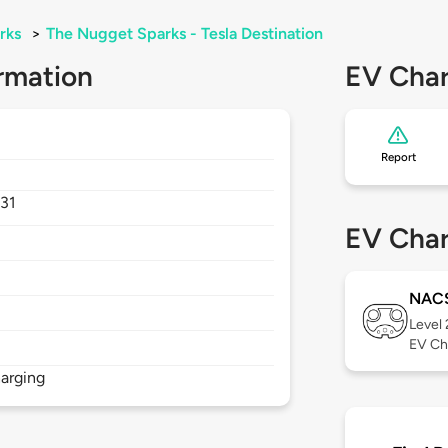
rks
>
The Nugget Sparks - Tesla Destination
rmation
EV Char
Report
31
EV Char
NAC
Level
EV Ch
arging