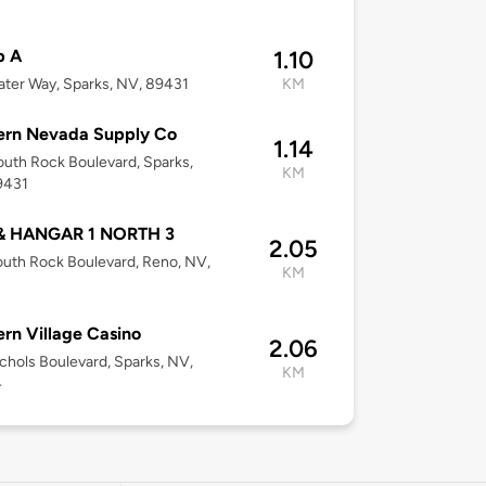
p A
1.10
ater Way, Sparks, NV, 89431
KM
ern Nevada Supply Co
1.14
uth Rock Boulevard, Sparks,
KM
9431
& HANGAR 1 NORTH 3
2.05
uth Rock Boulevard, Reno, NV,
KM
2
rn Village Casino
2.06
chols Boulevard, Sparks, NV,
KM
4